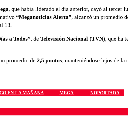
ega
, que había liderado el día anterior, cayó al tercer l
rmativo
“Meganoticias Alerta”
, alcanzó un promedio 
l 13.
ías a Todos”
, de
Televisión Nacional (TVN)
, que ha t
 un promedio de
2,5 puntos
, manteniéndose lejos de la
GO EN LA MAÑANA
MEGA
NOPORTADA