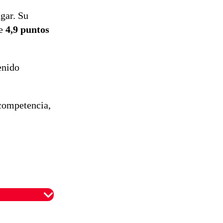
ugar. Su
de
4,9 puntos
enido
 competencia,