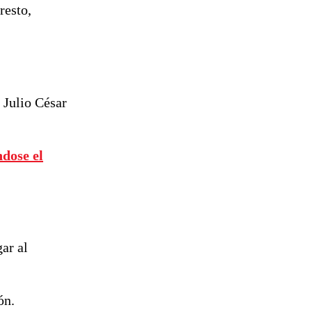
resto,
 Julio César
ndose el
ar al
ón.