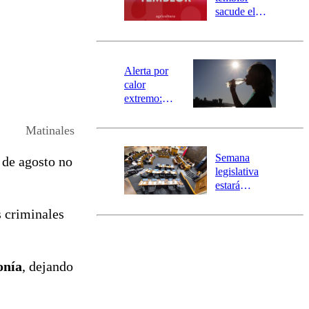
mensajería
sacude el
SAE
norte del país:
revisa la
magnitud y el
epicentro
Alerta por
calor
extremo:
Senapred
activa Alerta
Matinales
Temprana
Preventiva en
Semana
s de agosto no
tres comunas
legislativa
estará
marcada por
s criminales
el fin de la
tramitación
del proyecto
de
onía
, dejando
reconstrucción