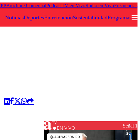
APP
Brochure Comercial
Podcast
TV en Vivo
Radio en Vivo
Frecuencias
Noticias
Deportes
Entretención
Sustentabilidad
Programas
Podcast
Frecuencias
Agricultura TV
Deportes
Entretención
Colo Colo
Noticias
Motor
Vida Social
Otros Deportes
Dato Practico
Publicaciones en medios
Seleccion Chilena
Economía
Opinión
Torneo Internacional
Internacional
Señal 1
EN VIVO
Programas
Torneo Nacional
Nacional
Comercial