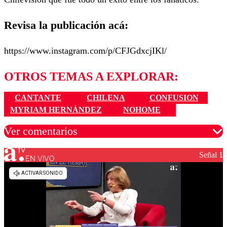
Revisa la publicación acá:
https://www.instagram.com/p/CFJGdxcjIKl/
OTROS TEMAS A EXPLORAR:
CANTANTE
CHILENA
CONFUSION
MYRIAM HERNÁNDEZ
NOHOME
Ver comentarios
Señal 1
EN VIVO
Los comentarios son moderados para garantizar un
diálogo respetuoso.
Nombre
Correo