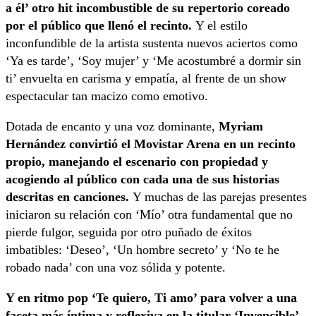
a él’ otro hit incombustible de su repertorio coreado
por el público que llenó el recinto.
Y el estilo
inconfundible de la artista sustenta nuevos aciertos como
‘Ya es tarde’, ‘Soy mujer’ y ‘Me acostumbré a dormir sin
ti’ envuelta en carisma y empatía, al frente de un show
espectacular tan macizo como emotivo.
Dotada de encanto y una voz dominante,
Myriam
Hernández convirtió el Movistar Arena en un recinto
propio, manejando el escenario con propiedad y
acogiendo al público con cada una de sus historias
descritas en canciones.
Y muchas de las parejas presentes
iniciaron su relación con ‘Mío’ otra fundamental que no
pierde fulgor, seguida por otro puñado de éxitos
imbatibles: ‘Deseo’, ‘Un hombre secreto’ y ‘No te he
robado nada’ con una voz sólida y potente.
Y en ritmo pop ‘Te quiero, Ti amo’ para volver a una
faceta más íntima y reflexiva en la titular ‘Invencible’,