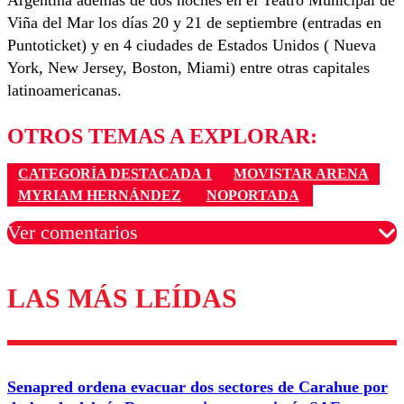
Viña del Mar los días 20 y 21 de septiembre (entradas en
Puntoticket) y en 4 ciudades de Estados Unidos ( Nueva
York, New Jersey, Boston, Miami) entre otras capitales
latinoamericanas.
OTROS TEMAS A EXPLORAR:
CATEGORÍA DESTACADA 1
MOVISTAR ARENA
MYRIAM HERNÁNDEZ
NOPORTADA
Ver comentarios
LAS MÁS LEÍDAS
Los comentarios son moderados para garantizar un
diálogo respetuoso.
Nombre
Senapred ordena evacuar dos sectores de Carahue por
Correo