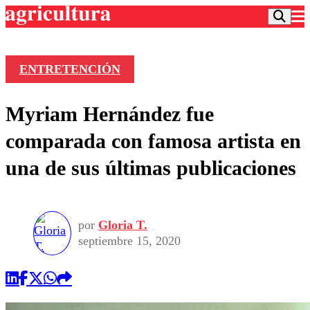
ENTRETENCIÓN
Podcast
Myriam Hernández fue
Frecuencias
Agricultura TV
comparada con famosa artista en
Deportes
una de sus últimas publicaciones
Entretención
Colo Colo
Noticias
Motor
Vida Social
Otros Deportes
Dato Practico
Publicaciones en medios
por
Gloria T.
Seleccion Chilena
Economía
Opinión
septiembre 15, 2020
Torneo Internacional
Internacional
Programas
Torneo Nacional
Nacional
Comercial
Universidad Católica
Política
Universidad de Chile
Sustentabilidad