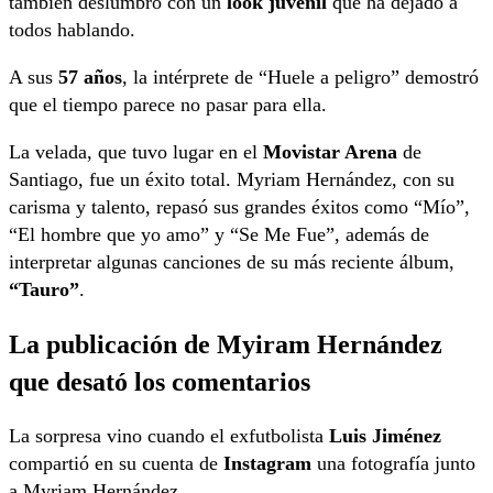
también deslumbró con un
look juvenil
que ha dejado a
todos hablando.
A sus
57 años
, la intérprete de “Huele a peligro” demostró
que el tiempo parece no pasar para ella.
La velada, que tuvo lugar en el
Movistar Arena
de
Santiago, fue un éxito total. Myriam Hernández, con su
carisma y talento, repasó sus grandes éxitos como “Mío”,
“El hombre que yo amo” y “Se Me Fue”, además de
interpretar algunas canciones de su más reciente álbum,
“Tauro”
.
La publicación de Myiram Hernández
que desató los comentarios
La sorpresa vino cuando el exfutbolista
Luis Jiménez
compartió en su cuenta de
Instagram
una fotografía junto
a Myriam Hernández.