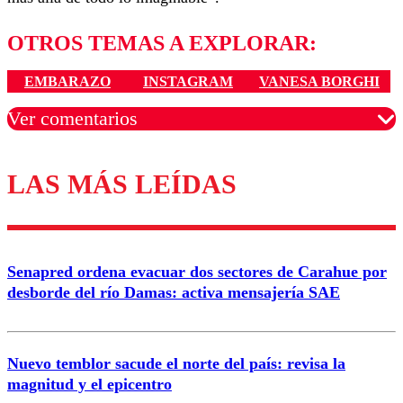
OTROS TEMAS A EXPLORAR:
EMBARAZO
INSTAGRAM
VANESA BORGHI
Ver comentarios
LAS MÁS LEÍDAS
Los comentarios son moderados para garantizar un
diálogo respetuoso.
Nombre
Senapred ordena evacuar dos sectores de Carahue por
Correo
desborde del río Damas: activa mensajería SAE
Nuevo temblor sacude el norte del país: revisa la
magnitud y el epicentro
Enviar comentario