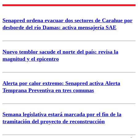
Nombre
Senapred ordena evacuar dos sectores de Carahue por
Correo
desborde del río Damas: activa mensajería SAE
Nuevo temblor sacude el norte del país: revisa la
magnitud y el epicentro
Enviar comentario
Alerta por calor extremo: Senapred activa Alerta
Temprana Preventiva en tres comunas
Semana legislativa estará marcada por el fin de la
tramitación del proyecto de reconstrucción