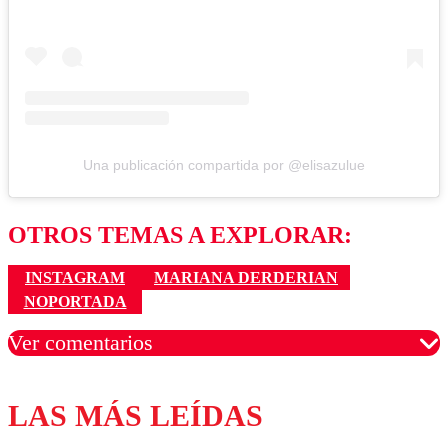
Una publicación compartida por @elisazulue
OTROS TEMAS A EXPLORAR:
INSTAGRAM
MARIANA DERDERIAN
NOPORTADA
Ver comentarios
LAS MÁS LEÍDAS
Los comentarios son moderados para garantizar un
diálogo respetuoso.