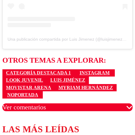
Una publicación compartida por Luis Jimenez (@luisjimenezok)
OTROS TEMAS A EXPLORAR:
CATEGORÍA DESTACADA 1
INSTAGRAM
LOOK JUVENIL
LUIS JIMÉNEZ
MOVISTAR ARENA
MYRIAM HERNÁNDEZ
NOPORTADA
Ver comentarios
LAS MÁS LEÍDAS
Los comentarios son moderados para garantizar un
diálogo respetuoso.