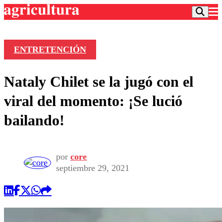
ENTRETENCIÓN
Podcast
Nataly Chilet se la jugó con el
Frecuencias
Agricultura TV
viral del momento: ¡Se lució
Deportes
bailando!
Entretención
Colo Colo
Noticias
Motor
Vida Social
Otros Deportes
Dato Practico
por
core
Publicaciones en medios
Seleccion Chilena
Economía
septiembre 29, 2021
Opinión
Torneo Internacional
Internacional
Programas
Torneo Nacional
Nacional
Comercial
Universidad Católica
Política
Universidad de Chile
Sustentabilidad