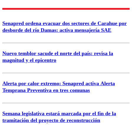
Nombre
Senapred ordena evacuar dos sectores de Carahue por
Correo
desborde del río Damas: activa mensajería SAE
Nuevo temblor sacude el norte del país: revisa la
magnitud y el epicentro
Enviar comentario
Alerta por calor extremo: Senapred activa Alerta
Temprana Preventiva en tres comunas
Semana legislativa estará marcada por el fin de la
tramitación del proyecto de reconstrucción