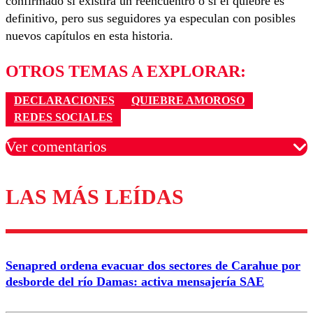
confirmado si existirá un reencuentro o si el quiebre es
definitivo, pero sus seguidores ya especulan con posibles
nuevos capítulos en esta historia.
OTROS TEMAS A EXPLORAR:
DECLARACIONES
QUIEBRE AMOROSO
REDES SOCIALES
Ver comentarios
LAS MÁS LEÍDAS
Los comentarios son moderados para garantizar un
diálogo respetuoso.
Nombre
Senapred ordena evacuar dos sectores de Carahue por
Correo
desborde del río Damas: activa mensajería SAE