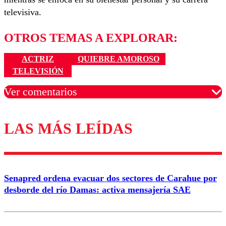
televisiva.
OTROS TEMAS A EXPLORAR:
ACTRIZ
QUIEBRE AMOROSO
TELEVISIÓN
Ver comentarios
LAS MÁS LEÍDAS
Los comentarios son moderados para garantizar un
diálogo respetuoso.
Nombre
Senapred ordena evacuar dos sectores de Carahue por
Correo
desborde del río Damas: activa mensajería SAE