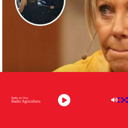
Raquel Argandoña
Radio en Vivo
Radio Agricultura
Este martes,
Luis Sandoval
encendió las alarmas de la
farándula nacional en el programa
Que te lo digo
, al
revelar una supuesta
reconciliación entre Raquel