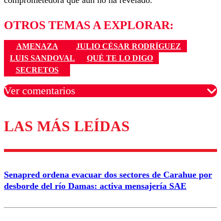
comprometedora que aún no ha revelado.
OTROS TEMAS A EXPLORAR:
AMENAZA
JULIO CÉSAR RODRÍGUEZ
LUIS SANDOVAL
QUÉ TE LO DIGO
SECRETOS
Ver comentarios
LAS MÁS LEÍDAS
Los comentarios son moderados para garantizar un
diálogo respetuoso.
Nombre
Senapred ordena evacuar dos sectores de Carahue por
Correo
desborde del río Damas: activa mensajería SAE