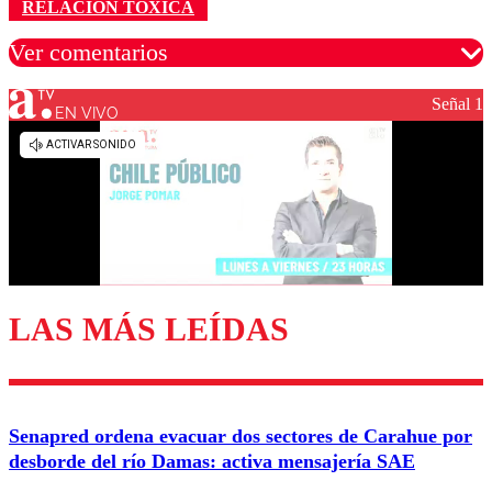
RELACIÓN TÓXICA
Ver comentarios
Señal 1
EN VIVO
Los comentarios son moderados para garantizar un
diálogo respetuoso.
Nombre
Correo
LAS MÁS LEÍDAS
Enviar comentario
Senapred ordena evacuar dos sectores de Carahue por
desborde del río Damas: activa mensajería SAE