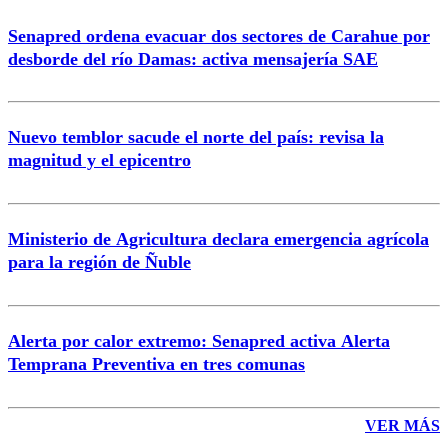
Senapred ordena evacuar dos sectores de Carahue por
Correo
desborde del río Damas: activa mensajería SAE
Nuevo temblor sacude el norte del país: revisa la
magnitud y el epicentro
Enviar comentario
Ministerio de Agricultura declara emergencia agrícola
para la región de Ñuble
Alerta por calor extremo: Senapred activa Alerta
Temprana Preventiva en tres comunas
VER MÁS