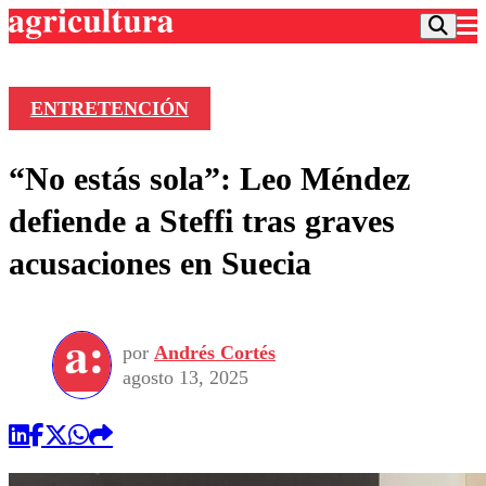
ENTRETENCIÓN
Podcast
“No estás sola”: Leo Méndez
Frecuencias
Agricultura TV
defiende a Steffi tras graves
Deportes
acusaciones en Suecia
Entretención
Colo Colo
Noticias
Motor
Vida Social
Otros Deportes
Dato Practico
Publicaciones en medios
por
Andrés Cortés
Seleccion Chilena
Economía
Opinión
agosto 13, 2025
Torneo Internacional
Internacional
Programas
Torneo Nacional
Nacional
Comercial
Universidad Católica
Política
Universidad de Chile
Sustentabilidad