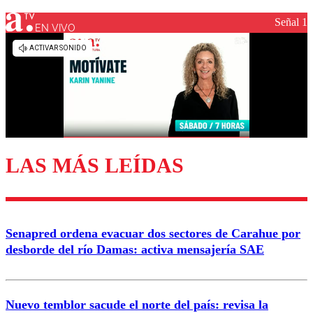
Señal 1
EN VIVO
Los comentarios son moderados para garantizar un
diálogo respetuoso.
Nombre
Correo
LAS MÁS LEÍDAS
Enviar comentario
Senapred ordena evacuar dos sectores de Carahue por
desborde del río Damas: activa mensajería SAE
Nuevo temblor sacude el norte del país: revisa la