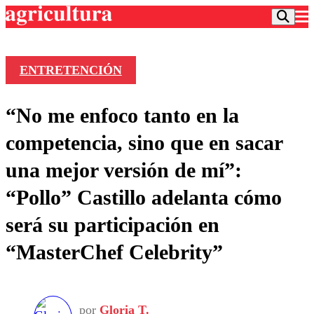
ENTRETENCIÓN
Podcast
“No me enfoco tanto en la
Frecuencias
Agricultura TV
competencia, sino que en sacar
Deportes
una mejor versión de mí”:
Entretención
Colo Colo
Noticias
“Pollo” Castillo adelanta cómo
Motor
Vida Social
Otros Deportes
Dato Practico
será su participación en
Publicaciones en medios
Seleccion Chilena
Economía
Opinión
“MasterChef Celebrity”
Torneo Internacional
Internacional
Programas
Torneo Nacional
Nacional
Comercial
Universidad Católica
Política
Universidad de Chile
Sustentabilidad
por
Gloria T.