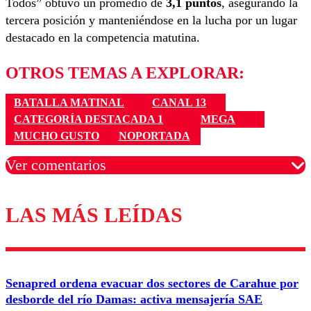
Todos” obtuvo un promedio de
3,1 puntos
, asegurando la
tercera posición y manteniéndose en la lucha por un lugar
destacado en la competencia matutina.
OTROS TEMAS A EXPLORAR:
BATALLA MATINAL
CANAL 13
CATEGORÍA DESTACADA 1
MEGA
MUCHO GUSTO
NOPORTADA
Ver comentarios
LAS MÁS LEÍDAS
Los comentarios son moderados para garantizar un
diálogo respetuoso.
Nombre
Senapred ordena evacuar dos sectores de Carahue por
Correo
desborde del río Damas: activa mensajería SAE