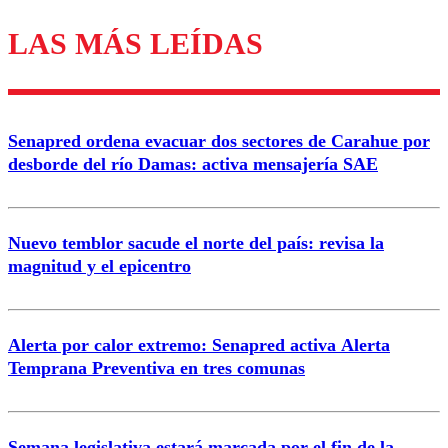
LAS MÁS LEÍDAS
Los comentarios son moderados para garantizar un
diálogo respetuoso.
Nombre
Senapred ordena evacuar dos sectores de Carahue por
Correo
desborde del río Damas: activa mensajería SAE
Nuevo temblor sacude el norte del país: revisa la
magnitud y el epicentro
Enviar comentario
Alerta por calor extremo: Senapred activa Alerta
Temprana Preventiva en tres comunas
Semana legislativa estará marcada por el fin de la