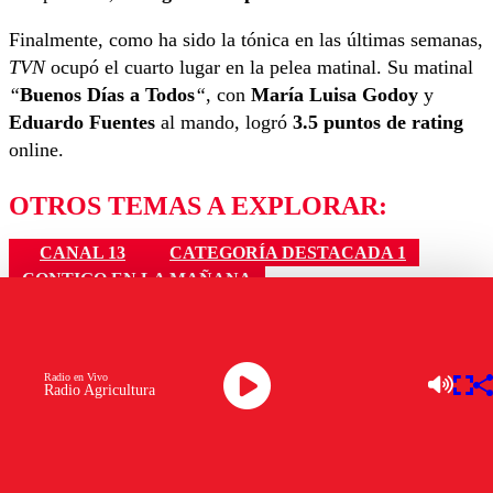
Finalmente, como ha sido la tónica en las últimas semanas,
TVN
ocupó el cuarto lugar en la pelea matinal. Su matinal
“
Buenos Días a Todos
“
, con
María Luisa Godoy
y
Eduardo Fuentes
al mando, logró
3.5 puntos de rating
online.
OTROS TEMAS A EXPLORAR:
CANAL 13
CATEGORÍA DESTACADA 1
CONTIGO EN LA MAÑANA
JOSÉ LUIS REPENNING
NOPORTADA
RATING MATINAL
TU DÍA
Ver comentarios
Radio en Vivo
Radio Agricultura
LAS MÁS LEÍDAS
Los comentarios son moderados para garantizar un
diálogo respetuoso.