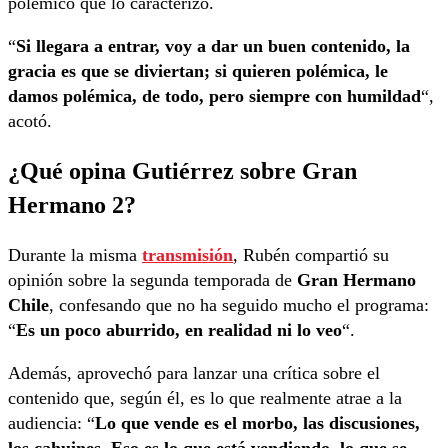
polémico que lo caracterizó.
“
Si llegara a entrar, voy a dar un buen contenido, la
gracia es que se diviertan; si quieren polémica, le
damos polémica, de todo, pero siempre con humildad
“,
acotó.
¿Qué opina Gutiérrez sobre Gran
Hermano 2?
Durante la misma
transmisión
, Rubén compartió su
opinión sobre la segunda temporada de
Gran Hermano
Chile
, confesando que no ha seguido mucho el programa:
“
Es un poco aburrido, en realidad ni lo veo
“.
Además, aprovechó para lanzar una crítica sobre el
contenido que, según él, es lo que realmente atrae a la
audiencia: “
Lo que vende es el morbo, las discusiones,
los cahuines. Eso es lo que está vendiendo, lo que se