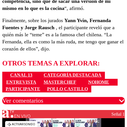
competencia, sino que de sacar una versión de mí
mismo en lo que es la cocina
“, afirmó.
Finalmente, sobre los jurados
Yann Yvin, Fernanda
Fuentes y Jorge Rausch
, el participante reveló que a
quién más le “teme” es a la famosa chef chilena. “La
Fernanda, ella es como la más ruda, me tengo que ganar el
corazón de ellos”, dijo.
OTROS TEMAS A EXPLORAR:
CANAL 13
CATEGORÍA DESTACADA
ENTREVISTA
MASTERCHEF
NOHOME
PARTICIPANTE
POLLO CASTILLO
Ver comentarios
Señal 1
EN VIVO
Los comentarios son moderados para garantizar un
diálogo respetuoso.