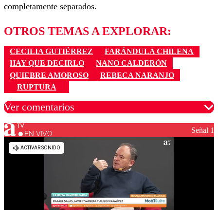
completamente separados.
OTROS TEMAS A EXPLORAR:
CECILIA GUTIÉRREZ
FARÁNDULA CHILENA
HAY QUE DECIRLO
NANO CALDERÓN
QUIEBRE AMOROSO
REBECA NARANJO
RUPTURA
Ver comentarios
Señal 1
EN VIVO
Los comentarios son moderados para garantizar un
diálogo respetuoso.
Nombre
Correo