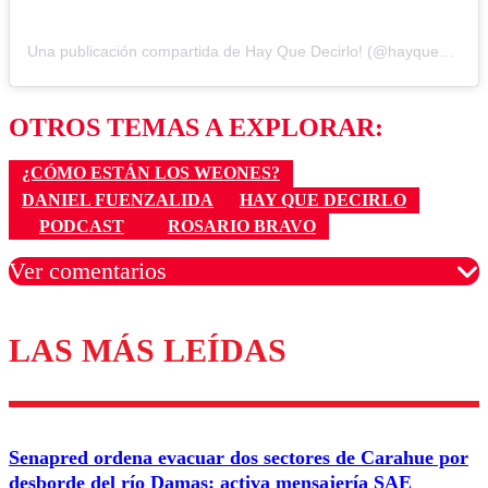
Una publicación compartida de Hay Que Decirlo! (@hayquedecirlo13)
OTROS TEMAS A EXPLORAR:
¿CÓMO ESTÁN LOS WEONES?
DANIEL FUENZALIDA
HAY QUE DECIRLO
PODCAST
ROSARIO BRAVO
Ver comentarios
LAS MÁS LEÍDAS
Los comentarios son moderados para garantizar un
diálogo respetuoso.
Nombre
Senapred ordena evacuar dos sectores de Carahue por
Correo
desborde del río Damas: activa mensajería SAE