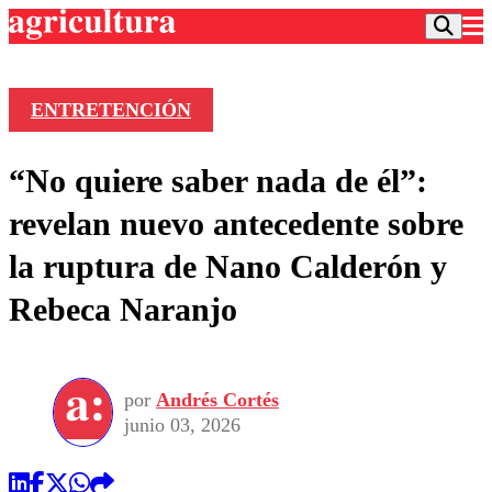
ENTRETENCIÓN
Podcast
“No quiere saber nada de él”:
Frecuencias
Agricultura TV
revelan nuevo antecedente sobre
Deportes
la ruptura de Nano Calderón y
Entretención
Colo Colo
Noticias
Rebeca Naranjo
Motor
Vida Social
Otros Deportes
Dato Practico
Publicaciones en medios
Seleccion Chilena
Economía
Opinión
Torneo Internacional
Internacional
por
Andrés Cortés
Programas
Torneo Nacional
Nacional
junio 03, 2026
Comercial
Universidad Católica
Política
Universidad de Chile
Sustentabilidad