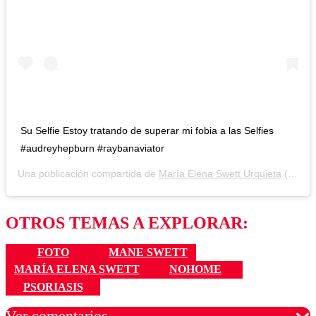
Su Selfie Estoy tratando de superar mi fobia a las Selfies
#audreyhepburn #raybanaviator
Una publicación compartida de
María Elena Swett Urquieta
(@maneswett) el
OTROS TEMAS A EXPLORAR:
FOTO
MANE SWETT
MARÍA ELENA SWETT
NOHOME
PSORIASIS
Ver comentarios