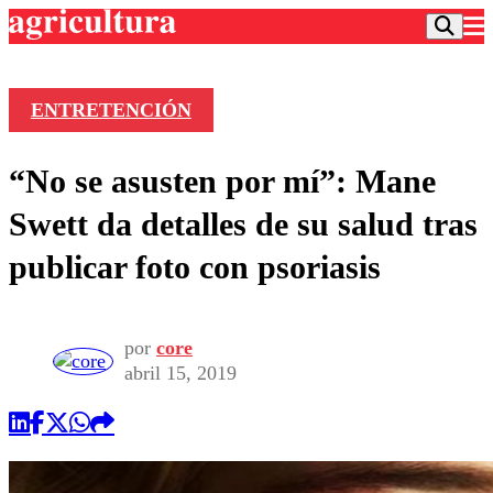
ENTRETENCIÓN
Podcast
“No se asusten por mí”: Mane
Frecuencias
Agricultura TV
Swett da detalles de su salud tras
Deportes
publicar foto con psoriasis
Entretención
Colo Colo
Noticias
Motor
Vida Social
Otros Deportes
Dato Practico
por
core
Publicaciones en medios
Seleccion Chilena
Economía
abril 15, 2019
Opinión
Torneo Internacional
Internacional
Programas
Torneo Nacional
Nacional
Comercial
Universidad Católica
Política
Universidad de Chile
Sustentabilidad