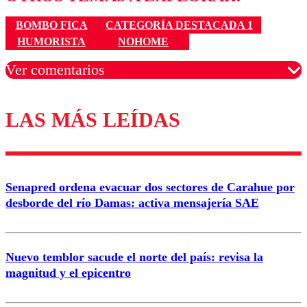
BOMBO FICA
CATEGORÍA DESTACADA 1
HUMORISTA
NOHOME
Ver comentarios
LAS MÁS LEÍDAS
Los comentarios son moderados para garantizar un
diálogo respetuoso.
Nombre
Senapred ordena evacuar dos sectores de Carahue por
Correo
desborde del río Damas: activa mensajería SAE
Nuevo temblor sacude el norte del país: revisa la
magnitud y el epicentro
Enviar comentario