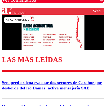
Señal 1
EN VIVO
Los comentarios son moderados para garantizar un
diálogo respetuoso.
Nombre
Correo
LAS MÁS LEÍDAS
Enviar comentario
Senapred ordena evacuar dos sectores de Carahue por
desborde del río Damas: activa mensajería SAE