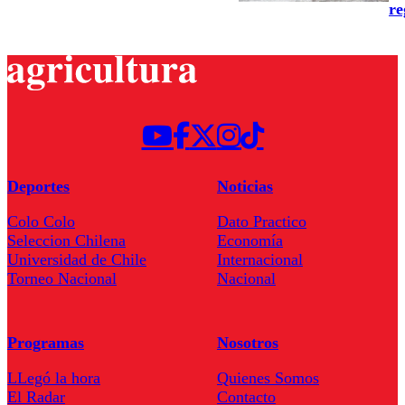
re
Deportes
Noticias
Colo Colo
Dato Practico
Seleccion Chilena
Economía
Universidad de Chile
Internacional
Torneo Nacional
Nacional
Programas
Nosotros
LLegó la hora
Quienes Somos
El Radar
Contacto