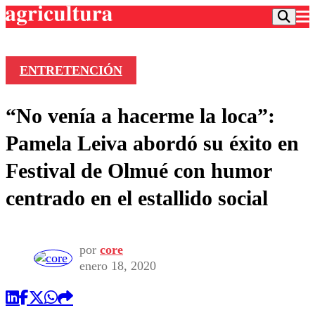
ENTRETENCIÓN
Podcast
“No venía a hacerme la loca”:
Frecuencias
Agricultura TV
Pamela Leiva abordó su éxito en
Deportes
Festival de Olmué con humor
Entretención
Colo Colo
Noticias
centrado en el estallido social
Motor
Vida Social
Otros Deportes
Dato Practico
Publicaciones en medios
Seleccion Chilena
Economía
Opinión
Torneo Internacional
Internacional
por
core
Programas
enero 18, 2020
Torneo Nacional
Nacional
Comercial
Universidad Católica
Política
Universidad de Chile
Sustentabilidad