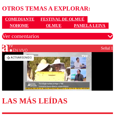
OTROS TEMAS A EXPLORAR:
COMEDIANTE
FESTIVAL DE OLMUÉ
NOHOME
OLMUE
PAMELA LEIVA
Ver comentarios
Señal 1
EN VIVO
Los comentarios son moderados para garantizar un
diálogo respetuoso.
Nombre
Correo
LAS MÁS LEÍDAS
Enviar comentario