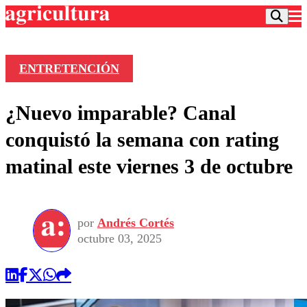
ENTRETENCIÓN
Podcast
¿Nuevo imparable? Canal
Frecuencias
Agricultura TV
conquistó la semana con rating
Deportes
matinal este viernes 3 de octubre
Entretención
Colo Colo
Noticias
Motor
Vida Social
Otros Deportes
Dato Practico
Publicaciones en medios
por
Andrés Cortés
Seleccion Chilena
Economía
Opinión
octubre 03, 2025
Torneo Internacional
Internacional
Programas
Torneo Nacional
Nacional
Comercial
Universidad Católica
Política
Universidad de Chile
Sustentabilidad