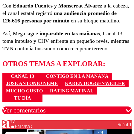
Con
Eduardo Fuentes
y
Monserrat Álvarez
a la cabeza,
el canal estatal registró
una audiencia promedio de
126.616 personas por minuto
en su bloque matutino.
Así, Mega sigue
imparable en las mañanas
, Canal 13
toma impulso y CHV enfrenta un pequeño revés, mientras
TVN continúa buscando cómo recuperar terreno.
OTROS TEMAS A EXPLORAR:
CANAL 13
CONTIGO EN LA MAÑANA
JOSÉ ANTONIO NEME
KAREN DOGGENWEILER
MUCHO GUSTO
RATING MATINAL
TU DÍA
Ver comentarios
Señal 1
EN VIVO
Los comentarios son moderados para garantizar un