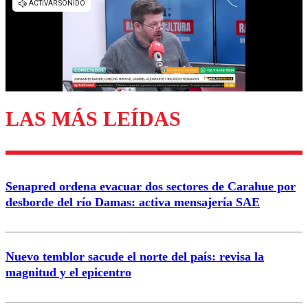
diálogo respetuoso.
Nombre
Correo
LAS MÁS LEÍDAS
Enviar comentario
Senapred ordena evacuar dos sectores de Carahue por
desborde del río Damas: activa mensajería SAE
Nuevo temblor sacude el norte del país: revisa la
magnitud y el epicentro