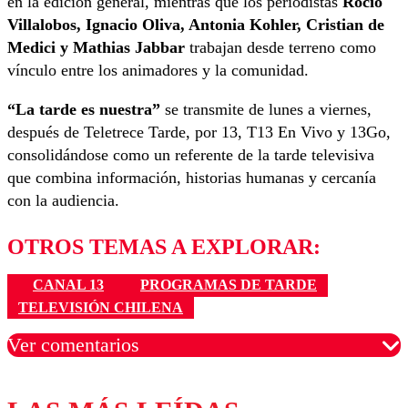
en la edición general, mientras que los periodistas
Rocío
Villalobos, Ignacio Oliva, Antonia Kohler, Cristian de
Medici y Mathias Jabbar
trabajan desde terreno como
vínculo entre los animadores y la comunidad.
“La tarde es nuestra”
se transmite de lunes a viernes,
después de Teletrece Tarde, por 13, T13 En Vivo y 13Go,
consolidándose como un referente de la tarde televisiva
que combina información, historias humanas y cercanía
con la audiencia.
OTROS TEMAS A EXPLORAR:
CANAL 13
PROGRAMAS DE TARDE
TELEVISIÓN CHILENA
Ver comentarios
Los comentarios son moderados para garantizar un