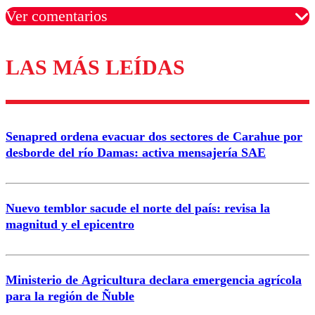
Ver comentarios
LAS MÁS LEÍDAS
Los comentarios son moderados para garantizar un
diálogo respetuoso.
Nombre
Senapred ordena evacuar dos sectores de Carahue por
Correo
desborde del río Damas: activa mensajería SAE
Nuevo temblor sacude el norte del país: revisa la
magnitud y el epicentro
Enviar comentario
Ministerio de Agricultura declara emergencia agrícola
para la región de Ñuble