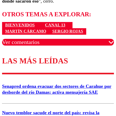
dónde sacaron eso
”, cerró.
OTROS TEMAS A EXPLORAR:
BIENVENIDOS
CANAL 13
MARTÍN CÁRCAMO
SERGIO ROJAS
Ver comentarios
LAS MÁS LEÍDAS
Los comentarios son moderados para garantizar un
diálogo respetuoso.
Nombre
Senapred ordena evacuar dos sectores de Carahue por
Correo
desborde del río Damas: activa mensajería SAE
Nuevo temblor sacude el norte del país: revisa la