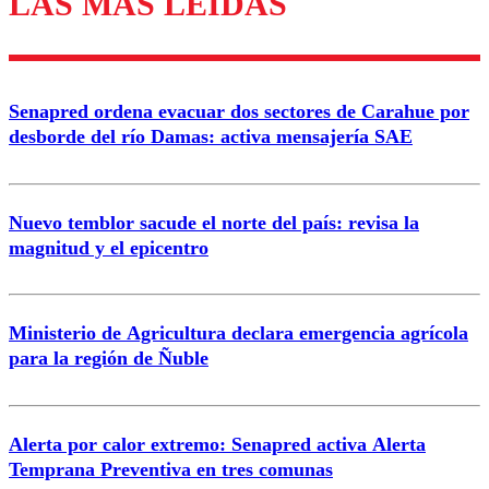
LAS MÁS LEÍDAS
diálogo respetuoso.
Nombre
Senapred ordena evacuar dos sectores de Carahue por
Correo
desborde del río Damas: activa mensajería SAE
Nuevo temblor sacude el norte del país: revisa la
magnitud y el epicentro
Enviar comentario
Ministerio de Agricultura declara emergencia agrícola
para la región de Ñuble
Alerta por calor extremo: Senapred activa Alerta
Temprana Preventiva en tres comunas