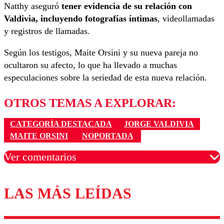
Natthy aseguró
tener evidencia de su relación con
Valdivia, incluyendo fotografías íntimas
, videollamadas
y registros de llamadas.
Según los testigos, Maite Orsini y su nueva pareja no
ocultaron su afecto, lo que ha llevado a muchas
especulaciones sobre la seriedad de esta nueva relación.
OTROS TEMAS A EXPLORAR:
CATEGORÍA DESTACADA
JORGE VALDIVIA
MAITE ORSINI
NOPORTADA
Ver comentarios
LAS MÁS LEÍDAS
Los comentarios son moderados para garantizar un
diálogo respetuoso.
Nombre