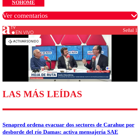
NOHOME
Ver comentarios
Señal 1
EN VIVO
Los comentarios son moderados para garantizar un
diálogo respetuoso.
Nombre
Correo
LAS MÁS LEÍDAS
Enviar comentario
Senapred ordena evacuar dos sectores de Carahue por
desborde del río Damas: activa mensajería SAE