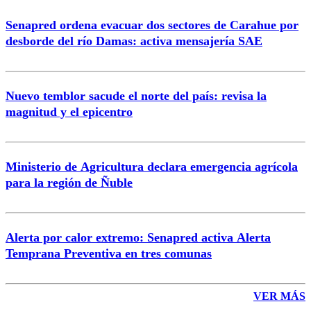
Senapred ordena evacuar dos sectores de Carahue por
Correo
desborde del río Damas: activa mensajería SAE
Nuevo temblor sacude el norte del país: revisa la
magnitud y el epicentro
Enviar comentario
Ministerio de Agricultura declara emergencia agrícola
para la región de Ñuble
Alerta por calor extremo: Senapred activa Alerta
Temprana Preventiva en tres comunas
VER MÁS