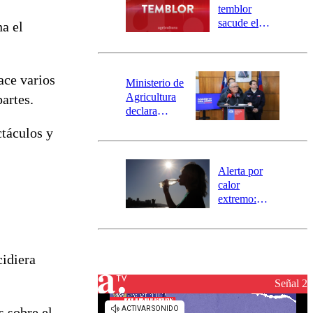
activa
temblor
mensajería
sacude el
na el
SAE
norte del país:
revisa la
magnitud y el
ace varios
epicentro
Ministerio de
Agricultura
artes.
declara
emergencia
ctáculos y
agrícola para
la región de
Ñuble
Alerta por
calor
extremo:
Senapred
activa Alerta
Temprana
Preventiva en
cidiera
tres comunas
Señal 2
s sobre el