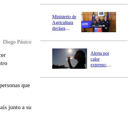
revisa la
magnitud y el
epicentro
Ministerio de
Agricultura
declara
emergencia
agrícola para
Diego Pánico
la región de
Ñuble
Alerta por
cer
calor
ntro
extremo:
Senapred
activa Alerta
Temprana
 personas que
Preventiva en
tres comunas
aís junto a su