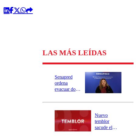
LAS MÁS LEÍDAS
Senapred
ordena
evacuar dos
sectores de
Carahue por
desborde del
río Damas:
Nuevo
activa
temblor
mensajería
sacude el
SAE
norte del país: