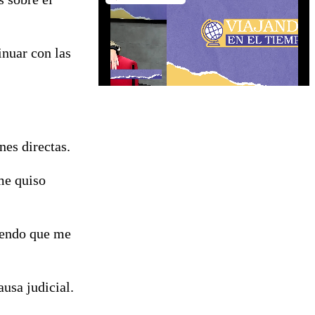
inuar con las
nes directas.
me quiso
diendo que me
usa judicial.