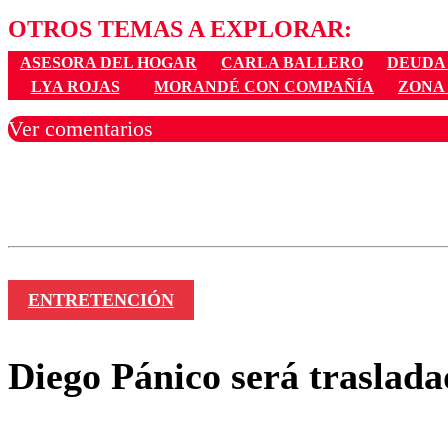
OTROS TEMAS A EXPLORAR:
ASESORA DEL HOGAR
CARLA BALLERO
DEUDA
LYA ROJAS
MORANDÉ CON COMPAÑÍA
ZONA
Ver comentarios
Los comentarios son moder
Nombre
ENTRETENCIÓN
Diego Pánico será traslada