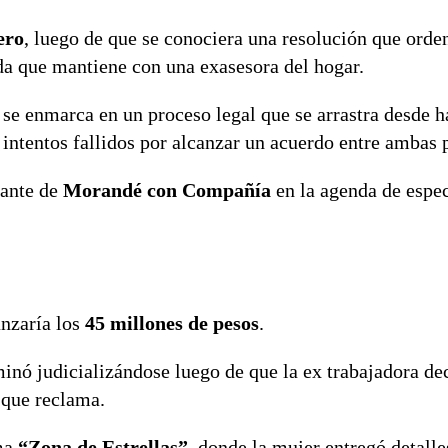
ero
, luego de que se conociera una resolución que orde
da que mantiene con una exasesora del hogar.
 se enmarca en un proceso legal que se arrastra desde h
 intentos fallidos por alcanzar un acuerdo entre ambas p
rante de
Morandé con Compañía
en la agenda de espe
anzaría los
45 millones de pesos
.
inó judicializándose luego de que la ex trabajadora de
s que reclama.
ama
“Zona de Estrellas”
, donde la mujer entregó detalle