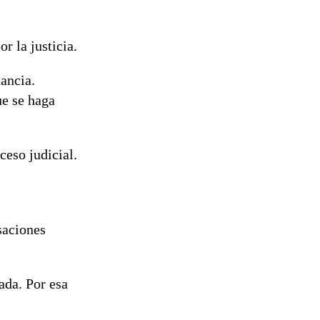
r la justicia.
tancia.
ue se haga
ceso judicial.
saciones
ada. Por esa