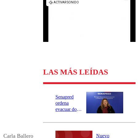
Universidad Católica
Política
Universidad de Chile
Sustentabilidad
LAS MÁS LEÍDAS
Senapred
ordena
evacuar dos
sectores de
Carahue por
desborde del
río Damas:
Carla Ballero
Nuevo