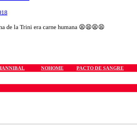
018
na de la Trini era carne humana 😫😫😫😫
HANNIBAL
NOHOME
PACTO DE SANGRE
ados para garantizar un diálogo respetuoso.
Correo