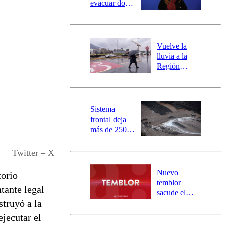
evacuar dos
sectores de
Carahue por
desborde del
río Damas:
Vuelve la
activa
lluvia a la
mensajería
Región
SAE
Metropolitana:
este es el
pronóstico de
la DMC para
Sistema
este viernes
frontal deja
más de 250
damnificados
y 317
Twitter – X
personas
aisladas entre
Nuevo
torio
Valparaíso y
temblor
tante legal
Los Ríos
sacude el
struyó a la
norte del país:
revisa la
jecutar el
magnitud y el