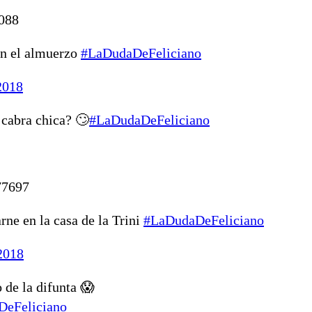
1088
en el almuerzo
#LaDudaDeFeliciano
2018
 cabra chica? 🙄
#LaDudaDeFeliciano
77697
ne en la casa de la Trini
#LaDudaDeFeliciano
2018
 de la difunta 😱
eFeliciano