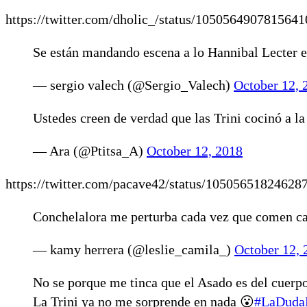
https://twitter.com/dholic_/status/105056490781564
Se están mandando escena a lo Hannibal Lecter 
— sergio valech (@Sergio_Valech)
October 12, 
Ustedes creen de verdad que las Trini cocinó a la
— Ara (@Ptitsa_A)
October 12, 2018
https://twitter.com/pacave42/status/10505651824628
Conchelalora me perturba cada vez que comen car
— kamy herrera (@leslie_camila_)
October 12, 
No se porque me tinca que el Asado es del cuerpo
La Trini ya no me sorprende en nada 😮
#LaDudaD