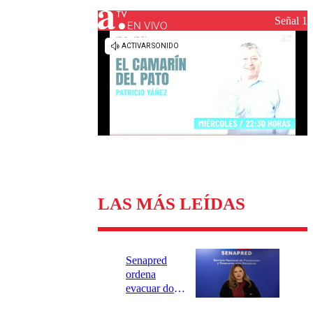
Universidad Católica
Política
Universidad de Chile
Sustentabilidad
Señal 1
EN VIVO
LAS MÁS LEÍDAS
Senapred
ordena
evacuar dos
sectores de