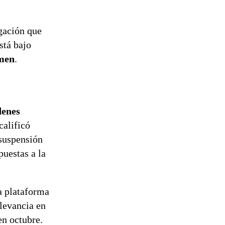
epicentro
gación que
stá bajo
imen
.
denes
calificó
 suspensión
uestas a la
a plataforma
elevancia en
en octubre.