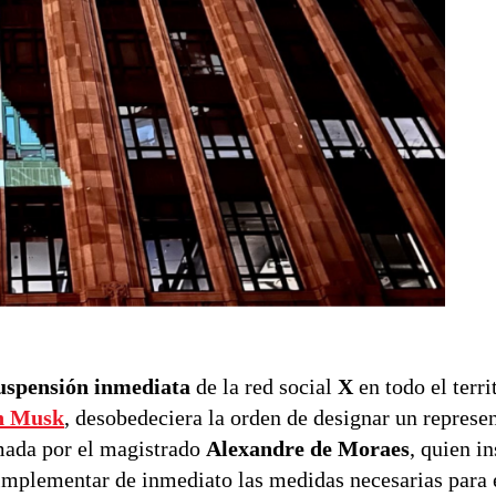
uspensión inmediata
de la red social
X
en todo el terri
n Musk
, desobedeciera la orden de designar un represen
omada por el magistrado
Alexandre de Moraes
, quien in
 implementar de inmediato las medidas necesarias para e