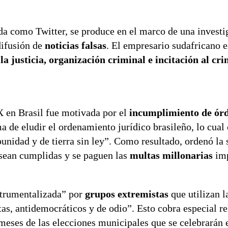
da como Twitter, se produce en el marco de una investi
difusión de
noticias falsas
. El empresario sudafricano e
 la justicia, organización criminal e incitación al cr
X en Brasil fue motivada por el
incumplimiento de ór
ma de eludir el ordenamiento jurídico brasileño, lo cual 
punidad y de tierra sin ley”. Como resultado, ordenó la
s sean cumplidas y se paguen las
multas millonarias
imp
strumentalizada” por
grupos extremistas
que utilizan l
tas, antidemocráticos y de odio”. Esto cobra especial r
 meses de las elecciones municipales que se celebrarán 