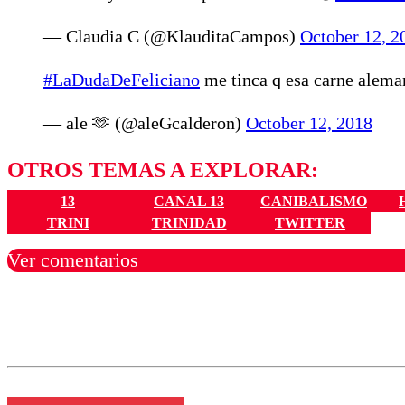
— Claudia C (@KlauditaCampos)
October 12, 2
#LaDudaDeFeliciano
me tinca q esa carne alema
— ale 🫶 (@aleGcalderon)
October 12, 2018
OTROS TEMAS A EXPLORAR:
13
CANAL 13
CANIBALISMO
TRINI
TRINIDAD
TWITTER
Ver comentarios
Los comentarios son moder
Nombre