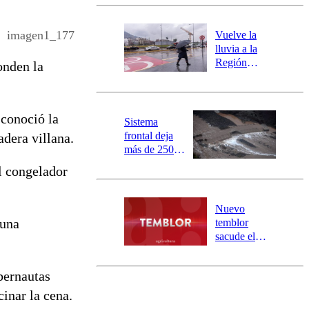
Carahue por
desborde del
río Damas:
imagen1_177
Vuelve la
activa
lluvia a la
mensajería
Región
onden la
SAE
Metropolitana:
este es el
pronóstico de
 conoció la
la DMC para
Sistema
este viernes
frontal deja
adera villana.
más de 250
damnificados
el congelador
y 317
personas
aisladas entre
Nuevo
Valparaíso y
 una
temblor
Los Ríos
sacude el
norte del país:
revisa la
ibernautas
magnitud y el
epicentro
inar la cena.