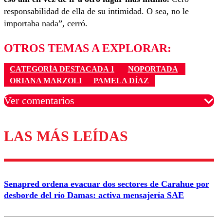
responsabilidad de ella de su intimidad. O sea, no le
importaba nada”, cerró.
OTROS TEMAS A EXPLORAR:
CATEGORÍA DESTACADA 1
NOPORTADA
ORIANA MARZOLI
PAMELA DÍAZ
Ver comentarios
LAS MÁS LEÍDAS
Los comentarios son moderados para garantizar un
diálogo respetuoso.
Nombre
Senapred ordena evacuar dos sectores de Carahue por
Correo
desborde del río Damas: activa mensajería SAE