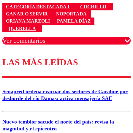
CATEGORÍA DESTACADA 1
CUCHILLO
GANAR O SERVIR
NOPORTADA
ORIANA MARZOLI
PAMELA DÍAZ
QUERELLA
Ver comentarios
LAS MÁS LEÍDAS
Los comentarios son moderados para garantizar un
diálogo respetuoso.
Nombre
Senapred ordena evacuar dos sectores de Carahue por
Correo
desborde del río Damas: activa mensajería SAE
Nuevo temblor sacude el norte del país: revisa la
magnitud y el epicentro
Enviar comentario