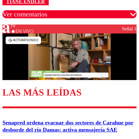
TIANE ENDLER
Ver comentarios
Señal 1
EN VIVO
Los comentarios son moderados para garantizar un
diálogo respetuoso.
Nombre
Correo
LAS MÁS LEÍDAS
Enviar comentario
Senapred ordena evacuar dos sectores de Carahue por
desborde del río Damas: activa mensajería SAE