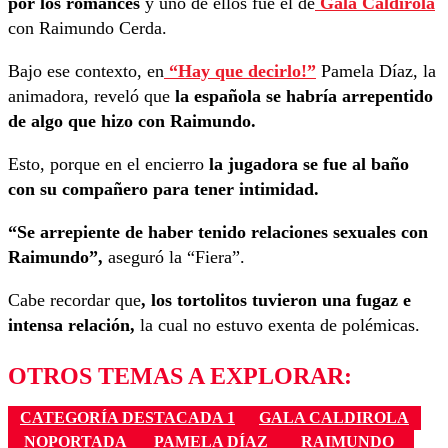
por los romances
y uno de ellos fue el de
Gala Caldirola
con Raimundo Cerda.
Bajo ese contexto, en
“Hay que decirlo!”
Pamela Díaz, la
animadora, reveló que
la española se habría arrepentido
de algo que hizo con Raimundo.
Esto, porque en el encierro
la jugadora se fue al baño
con su compañero para tener intimidad.
“Se arrepiente de haber tenido relaciones sexuales con
Raimundo”,
aseguró la “Fiera”.
Cabe recordar que
, los tortolitos tuvieron una fugaz e
intensa relación,
la cual no estuvo exenta de polémicas.
OTROS TEMAS A EXPLORAR:
CATEGORÍA DESTACADA 1
GALA CALDIROLA
NOPORTADA
PAMELA DÍAZ
RAIMUNDO