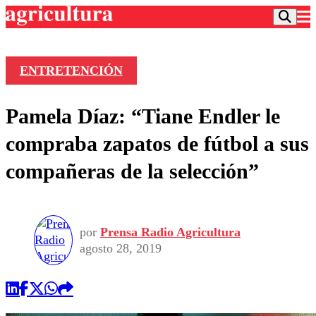
ENTRETENCIÓN
Podcast
Pamela Díaz: “Tiane Endler le
Frecuencias
Agricultura TV
compraba zapatos de fútbol a sus
Deportes
compañeras de la selección”
Entretención
Colo Colo
Noticias
Motor
Vida Social
Otros Deportes
Dato Practico
Publicaciones en medios
por
Prensa Radio Agricultura
Seleccion Chilena
Economía
Opinión
agosto 28, 2019
Torneo Internacional
Internacional
Programas
Torneo Nacional
Nacional
Comercial
Universidad Católica
Política
Universidad de Chile
Sustentabilidad