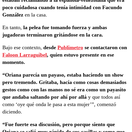
estaban reclamando a la española-venezolana que era
poco cuidadosa cuando tenía intimidad con Facundo
González
en la casa.
En tanto,
la pelea fue tomando fuerza y ambas
jugadoras terminaron gritándose en la cara.
Bajo ese contexto,
desde
Publimetro
se contactaron con
Faloon Larraguibel
, quien estuvo presente en ese
momento.
“Oriana parecía un payaso, estaba haciendo un show
pero tremendo. Gritaba, hacía como cosas demasiados
gestos como con las manos no sé era como un payasito
que andaba saltando por ahí por allá
y que todos así
como ‘oye qué onda le pasa a esta mujer’”, comenzó
diciendo.
“Fue fuerte esa discusión, pero porque siento que
Oriana se salió muy rápido de sus casillas y como que