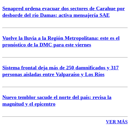
Senapred ordena evacuar dos sectores de Carahue por
Correo
desborde del río Damas: activa mensajería SAE
Vuelve la lluvia a la Región Metropolitana: este es el
pronóstico de la DMC para este viernes
Enviar comentario
Sistema frontal deja más de 250 damnificados y 317
personas aisladas entre Valparaíso y Los Ríos
Nuevo temblor sacude el norte del país: revisa la
magnitud y el epicentro
VER MÁS