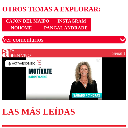
OTROS TEMAS A EXPLORAR:
CAJON DEL MAIPO
INSTAGRAM
NOHOME
PANGAL ANDRADE
Ver comentarios
Señal 1
EN VIVO
Los comentarios son moderados para garantizar un
diálogo respetuoso.
Nombre
Correo
LAS MÁS LEÍDAS
Enviar comentario