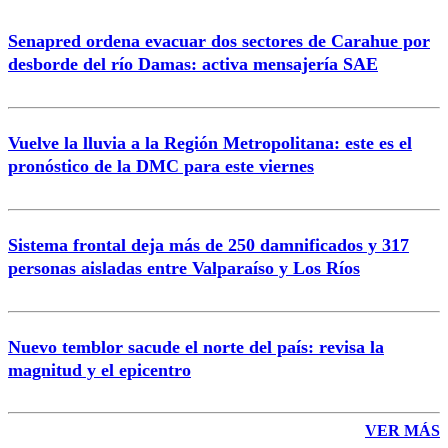
Senapred ordena evacuar dos sectores de Carahue por
desborde del río Damas: activa mensajería SAE
Vuelve la lluvia a la Región Metropolitana: este es el
pronóstico de la DMC para este viernes
Sistema frontal deja más de 250 damnificados y 317
personas aisladas entre Valparaíso y Los Ríos
Nuevo temblor sacude el norte del país: revisa la
magnitud y el epicentro
VER MÁS