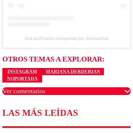
Una publicación compartida por @elisazulue
OTROS TEMAS A EXPLORAR:
INSTAGRAM
MARIANA DERDERIAN
NOPORTADA
Ver comentarios
LAS MÁS LEÍDAS
Los comentarios son moderados para garantizar un
diálogo respetuoso.
Nombre