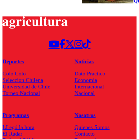
Qu
Deportes
Noticias
Colo Colo
Dato Practico
Seleccion Chilena
Economía
Universidad de Chile
Internacional
Torneo Nacional
Nacional
Programas
Nosotros
LLegó la hora
Quienes Somos
El Radar
Contacto