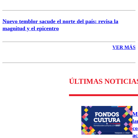
Nuevo temblor sacude el norte del país: revisa la
magnitud y el epicentro
VER MÁS
ÚLTIMAS NOTICIA
Mi
la
co
ac