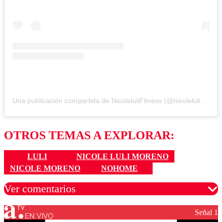
Una publicación compartida de NicoleluliFitness (@nicolelulichile)
OTROS TEMAS A EXPLORAR:
LULI
NICOLE LULI MORENO
NICOLE MORENO
NOHOME
Ver comentarios
Señal 1
EN VIVO
Los comentarios son moderados para garantizar un