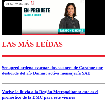
diálogo respetuoso.
Nombre
Correo
LAS MÁS LEÍDAS
Enviar comentario
Senapred ordena evacuar dos sectores de Carahue por
desborde del río Damas: activa mensajería SAE
Vuelve la lluvia a la Región Metropolitana: este es el
pronóstico de la DMC para este viernes