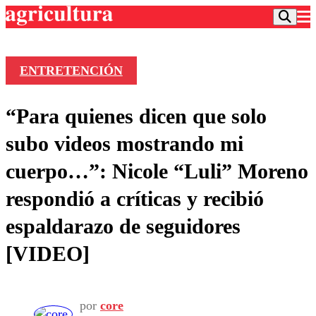
ENTRETENCIÓN
Podcast
“Para quienes dicen que solo
Frecuencias
Agricultura TV
subo videos mostrando mi
Deportes
cuerpo…”: Nicole “Luli” Moreno
Entretención
Colo Colo
Noticias
respondió a críticas y recibió
Motor
Vida Social
Otros Deportes
Dato Practico
espaldarazo de seguidores
Publicaciones en medios
Seleccion Chilena
Economía
Opinión
[VIDEO]
Torneo Internacional
Internacional
Programas
Torneo Nacional
Nacional
Comercial
Universidad Católica
Política
Universidad de Chile
Sustentabilidad
por
core