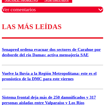
Ver comentarios
LAS MÁS LEÍDAS
Los comentarios son moderados para garantizar un
diálogo respetuoso.
Nombre
Senapred ordena evacuar dos sectores de Carahue por
Correo
desborde del río Damas: activa mensajería SAE
Vuelve la lluvia a la Región Metropolitana: este es el
pronóstico de la DMC para este viernes
Enviar comentario
Sistema frontal deja más de 250 damnificados y 317
personas aisladas entre Valparaíso y Los Ríos