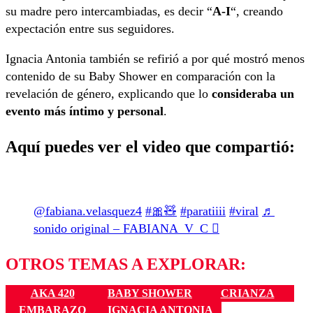
su madre pero intercambiadas, es decir “
A-I
“, creando
expectación entre sus seguidores.
Ignacia Antonia también se refirió a por qué mostró menos
contenido de su Baby Shower en comparación con la
revelación de género, explicando que lo
consideraba un
evento más íntimo y personal
.
Aquí puedes ver el video que compartió:
@fabiana.velasquez4
#🎀🧸
#paratiiii
#viral
♬
sonido original – FABIANA_V_C 
OTROS TEMAS A EXPLORAR:
AKA 420
BABY SHOWER
CRIANZA
EMBARAZO
IGNACIA ANTONIA