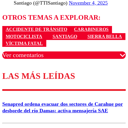
Santiago (@TTISantiago)
November 4, 2025
OTROS TEMAS A EXPLORAR:
ACCIDENTE DE TRÁNSITO
CARABINEROS
MOTOCICLISTA
SANTIAGO
SIERRA BELLA
VÍCTIMA FATAL
Ver comentarios
LAS MÁS LEÍDAS
Los comentarios son moderados para garantizar un
diálogo respetuoso.
Nombre
Senapred ordena evacuar dos sectores de Carahue por
Correo
desborde del río Damas: activa mensajería SAE