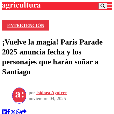
ENTRETENCIÓN
Podcast
¡Vuelve la magia! Paris Parade
Frecuencias
Agricultura TV
2025 anuncia fecha y los
Deportes
personajes que harán soñar a
Entretención
Colo Colo
Noticias
Santiago
Motor
Vida Social
Otros Deportes
Dato Practico
Publicaciones en medios
Seleccion Chilena
Economía
Opinión
Torneo Internacional
Internacional
por
Isidora Aguirre
Programas
Torneo Nacional
Nacional
noviembre 04, 2025
Comercial
Universidad Católica
Política
Universidad de Chile
Sustentabilidad