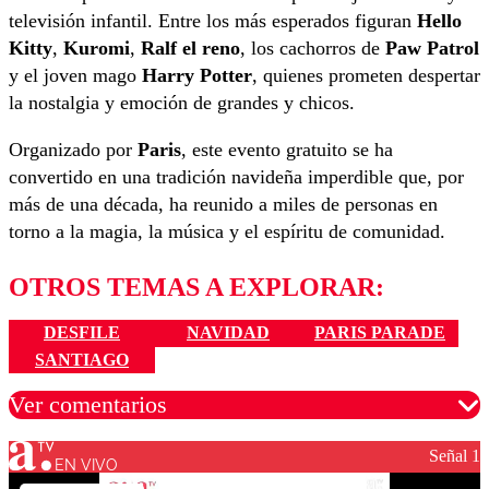
televisión infantil. Entre los más esperados figuran
Hello
Kitty
,
Kuromi
,
Ralf el reno
, los cachorros de
Paw Patrol
y el joven mago
Harry Potter
, quienes prometen despertar
la nostalgia y emoción de grandes y chicos.
Organizado por
Paris
, este evento gratuito se ha
convertido en una tradición navideña imperdible que, por
más de una década, ha reunido a miles de personas en
torno a la magia, la música y el espíritu de comunidad.
OTROS TEMAS A EXPLORAR:
DESFILE
NAVIDAD
PARIS PARADE
SANTIAGO
Ver comentarios
Señal 1
EN VIVO
Los comentarios son moderados para garantizar un