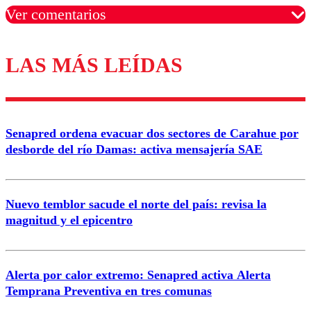
Ver comentarios
LAS MÁS LEÍDAS
Los comentarios son moderados para garantizar un
diálogo respetuoso.
Nombre
Senapred ordena evacuar dos sectores de Carahue por
Correo
desborde del río Damas: activa mensajería SAE
Nuevo temblor sacude el norte del país: revisa la
magnitud y el epicentro
Enviar comentario
Alerta por calor extremo: Senapred activa Alerta
Temprana Preventiva en tres comunas