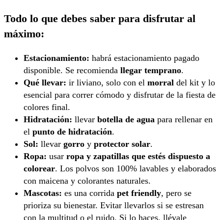
Todo lo que debes saber para disfrutar al
máximo:
Estacionamiento:
habrá estacionamiento pagado
disponible. Se recomienda
llegar temprano
.
Qué llevar:
ir liviano, solo con el
morral
del kit y lo
esencial para correr cómodo y disfrutar de la fiesta de
colores final.
Hidratación:
llevar
botella de agua
para rellenar en
el
punto de hidratación
.
Sol:
llevar
gorro
y
protector solar
.
Ropa:
usar
ropa y zapatillas que estés dispuesto a
colorear
. Los polvos son 100% lavables y elaborados
con maicena y colorantes naturales.
Mascotas:
es una corrida
pet friendly
, pero se
prioriza su bienestar. Evitar llevarlos si se estresan
con la multitud o el ruido. Si lo haces, llévale