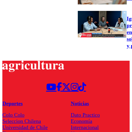
Ig
pr
en
so
y 
Deportes
Noticias
Colo Colo
Dato Practico
Seleccion Chilena
Economía
Universidad de Chile
Internacional