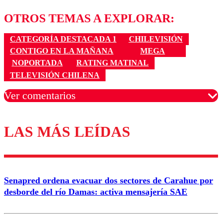
OTROS TEMAS A EXPLORAR:
CATEGORÍA DESTACADA 1
CHILEVISIÓN
CONTIGO EN LA MAÑANA
MEGA
NOPORTADA
RATING MATINAL
TELEVISIÓN CHILENA
Ver comentarios
LAS MÁS LEÍDAS
Los comentarios son moderados para garantizar un
diálogo respetuoso.
Nombre
Senapred ordena evacuar dos sectores de Carahue por
Correo
desborde del río Damas: activa mensajería SAE