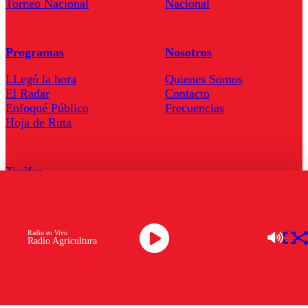
Torneo Nacional
Nacional
Programas
Nosotros
LLegó la hora
Quienes Somos
El Radar
Contacto
Enfoqué Público
Frecuencias
Hoja de Ruta
Tarifas
Comercial
Tarifas Servel Radio
Radio en Vivo
Radio Agricultura
Radio en Vivo
TV en Vivo
Descarga la APP