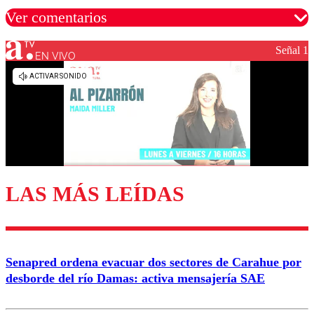
Ver comentarios
Señal 1
EN VIVO
Los comentarios son moderados para garantizar un
diálogo respetuoso.
Nombre
Correo
LAS MÁS LEÍDAS
Enviar comentario
Senapred ordena evacuar dos sectores de Carahue por
desborde del río Damas: activa mensajería SAE