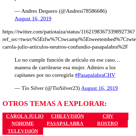
— Andres Dequero (@Andresi78586686)
August 16, 2019
https://twitter.com/patiotaiza/status/1162198367339892736?
ref_src=twsrc%5Etfw%7Ctwcamp%5Etweetembed%7Ctwte
carola-julio-articulos-neutros-confundio-pasapalabra%2F
Lo no cumple función de artículo en ese caso…
manera de carrilearse esa mujer. Admiro a los
capitanes por no corregirla
#PasapalabraCHV
— Tío Silver (@TioSilver23)
August 16, 2019
OTROS TEMAS A EXPLORAR:
CAROLA JULIO
CHILEVISIÓN
CHV
NOHOME
PASAPALABRA
ROSTRO
TELEVISIÓN