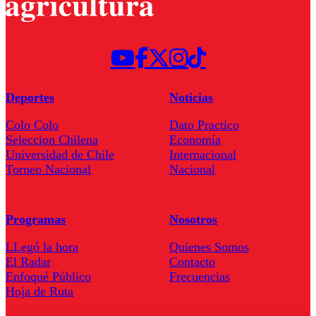
Deportes
Noticias
Colo Colo
Dato Practico
Seleccion Chilena
Economía
Universidad de Chile
Internacional
Torneo Nacional
Nacional
Programas
Nosotros
LLegó la hora
Quienes Somos
El Radar
Contacto
Enfoqué Público
Frecuencias
Hoja de Ruta