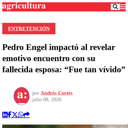
ENTRETENCIÓN
Podcast
Pedro Engel impactó al revelar
Frecuencias
Agricultura TV
emotivo encuentro con su
Deportes
fallecida esposa: “Fue tan vívido”
Entretención
Colo Colo
Noticias
Motor
Vida Social
Otros Deportes
Dato Practico
Publicaciones en medios
por
Andrés Cortés
Seleccion Chilena
Economía
Opinión
julio 08, 2026
Torneo Internacional
Internacional
Programas
Torneo Nacional
Nacional
Comercial
Universidad Católica
Política
Universidad de Chile
Sustentabilidad