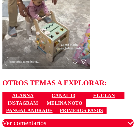
OTROS TEMAS A EXPLORAR:
ALANNA
CANAL 13
EL CLAN
INSTAGRAM
MELINA NOTO
PANGAL ANDRADE
PRIMEROS PASOS
Ver comentarios