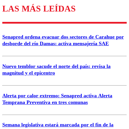
LAS MÁS LEÍDAS
Los comentarios son moderados para garantizar un
diálogo respetuoso.
Nombre
Senapred ordena evacuar dos sectores de Carahue por
Correo
desborde del río Damas: activa mensajería SAE
Nuevo temblor sacude el norte del país: revisa la
magnitud y el epicentro
Enviar comentario
Alerta por calor extremo: Senapred activa Alerta
Temprana Preventiva en tres comunas
Semana legislativa estará marcada por el fin de la