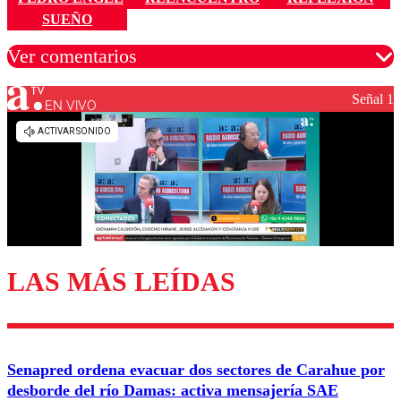
SUEÑO
Ver comentarios
Señal 1
EN VIVO
Los comentarios son moderados para garantizar un
diálogo respetuoso.
Nombre
Correo
LAS MÁS LEÍDAS
Enviar comentario
Senapred ordena evacuar dos sectores de Carahue por
desborde del río Damas: activa mensajería SAE