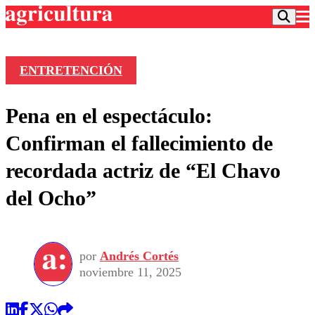
ENTRETENCIÓN
Podcast
Pena en el espectáculo:
Frecuencias
Agricultura TV
Confirman el fallecimiento de
Deportes
recordada actriz de “El Chavo
Entretención
Colo Colo
Noticias
del Ocho”
Motor
Vida Social
Otros Deportes
Dato Practico
Publicaciones en medios
Seleccion Chilena
Economía
Opinión
Torneo Internacional
Internacional
por
Andrés Cortés
Programas
Torneo Nacional
Nacional
noviembre 11, 2025
Comercial
Universidad Católica
Política
Universidad de Chile
Sustentabilidad