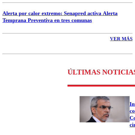
Alerta por calor extremo: Senapred activa Alerta
Temprana Preventiva en tres comunas
VER MÁS
ÚLTIMAS NOTICIA
In
co
Co
ci