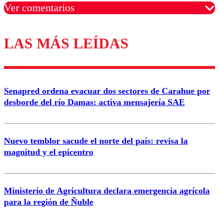
Ver comentarios
LAS MÁS LEÍDAS
Los comentarios son moderados para garantizar un
diálogo respetuoso.
Nombre
Senapred ordena evacuar dos sectores de Carahue por
Correo
desborde del río Damas: activa mensajería SAE
Nuevo temblor sacude el norte del país: revisa la
magnitud y el epicentro
Enviar comentario
Ministerio de Agricultura declara emergencia agrícola
para la región de Ñuble