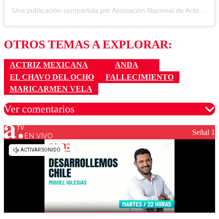
Una publicación compartida por Asociación Nacional de Actores (@andactores)
OTROS TEMAS A EXPLORAR:
ACTRIZ MEXICANA
ANDA
EL CHAVO DEL OCHO
FALLECIMIENTO
MARICARMEN VELA
Ver comentarios
Señal 1
EN VIVO
Los comentarios son moderados para garantizar un
diálogo respetuoso.
Nombre
Correo