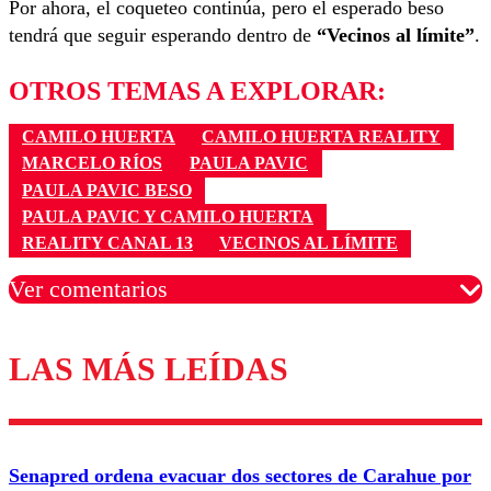
Por ahora, el coqueteo continúa, pero el esperado beso
tendrá que seguir esperando dentro de
“Vecinos al límite”
.
OTROS TEMAS A EXPLORAR:
CAMILO HUERTA
CAMILO HUERTA REALITY
MARCELO RÍOS
PAULA PAVIC
PAULA PAVIC BESO
PAULA PAVIC Y CAMILO HUERTA
REALITY CANAL 13
VECINOS AL LÍMITE
Ver comentarios
LAS MÁS LEÍDAS
Los comentarios son moderados para garantizar un
diálogo respetuoso.
Nombre
Senapred ordena evacuar dos sectores de Carahue por
Correo