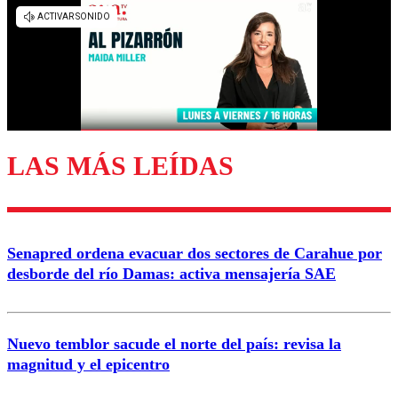
Los comentarios son moderados para garantizar un
diálogo respetuoso.
Nombre
Correo
LAS MÁS LEÍDAS
Enviar comentario
Senapred ordena evacuar dos sectores de Carahue por
desborde del río Damas: activa mensajería SAE
Nuevo temblor sacude el norte del país: revisa la
magnitud y el epicentro