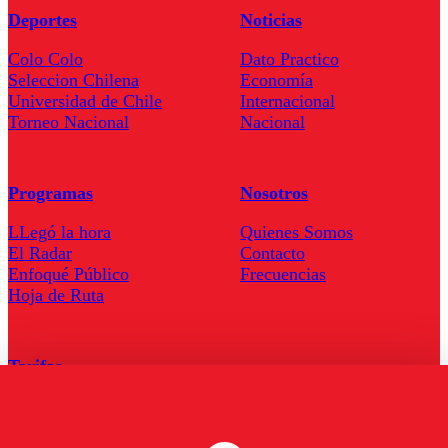
Deportes
Noticias
Colo Colo
Dato Practico
Seleccion Chilena
Economía
Universidad de Chile
Internacional
Torneo Nacional
Nacional
Programas
Nosotros
LLegó la hora
Quienes Somos
El Radar
Contacto
Enfoqué Público
Frecuencias
Hoja de Ruta
Tarifas
Comercial
Tarifas Servel Radio