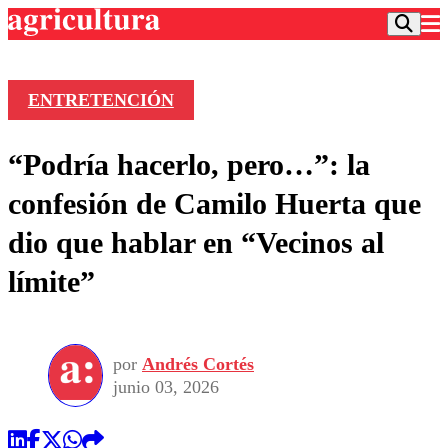
ENTRETENCIÓN
Podcast
“Podría hacerlo, pero…”: la
Frecuencias
Agricultura TV
confesión de Camilo Huerta que
Deportes
dio que hablar en “Vecinos al
Entretención
Colo Colo
Noticias
límite”
Motor
Vida Social
Otros Deportes
Dato Practico
Publicaciones en medios
Seleccion Chilena
Economía
Opinión
Torneo Internacional
Internacional
por
Andrés Cortés
Programas
Torneo Nacional
Nacional
junio 03, 2026
Comercial
Universidad Católica
Política
Universidad de Chile
Sustentabilidad