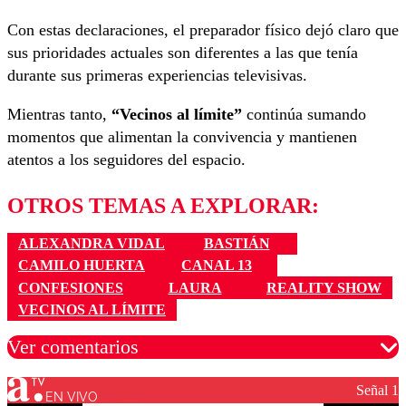
Con estas declaraciones, el preparador físico dejó claro que
sus prioridades actuales son diferentes a las que tenía
durante sus primeras experiencias televisivas.
Mientras tanto,
“Vecinos al límite”
continúa sumando
momentos que alimentan la convivencia y mantienen
atentos a los seguidores del espacio.
OTROS TEMAS A EXPLORAR:
ALEXANDRA VIDAL
BASTIÁN
CAMILO HUERTA
CANAL 13
CONFESIONES
LAURA
REALITY SHOW
VECINOS AL LÍMITE
Ver comentarios
Señal 1
EN VIVO