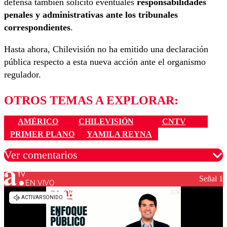
defensa también solicitó eventuales
responsabilidades
penales y administrativas ante los tribunales
correspondientes
.
Hasta ahora, Chilevisión no ha emitido una declaración
pública respecto a esta nueva acción ante el organismo
regulador.
OTROS TEMAS A EXPLORAR:
AMÉRICO
CHILEVISIÓN
CNTV
PRIMER PLANO
YAMILA REYNA
Ver comentarios
Señal 1
EN VIVO
Los comentarios son moderados para garantizar un
diálogo respetuoso.
Nombre