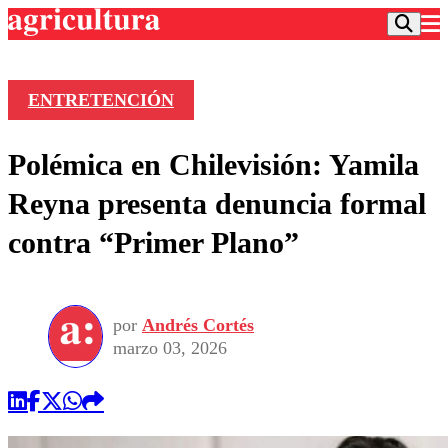
ENTRETENCIÓN
Podcast
Polémica en Chilevisión: Yamila
Frecuencias
Agricultura TV
Reyna presenta denuncia formal
Deportes
contra “Primer Plano”
Entretención
Colo Colo
Noticias
Motor
Vida Social
Otros Deportes
Dato Practico
Publicaciones en medios
por
Andrés Cortés
Seleccion Chilena
Economía
Opinión
marzo 03, 2026
Torneo Internacional
Internacional
Programas
Torneo Nacional
Nacional
Comercial
Universidad Católica
Política
Universidad de Chile
Sustentabilidad