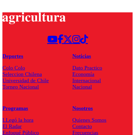
Deportes
Noticias
Colo Colo
Dato Practico
Seleccion Chilena
Economía
Universidad de Chile
Internacional
Torneo Nacional
Nacional
Programas
Nosotros
LLegó la hora
Quienes Somos
El Radar
Contacto
Enfoqué Público
Frecuencias