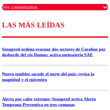
Ver comentarios
LAS MÁS LEÍDAS
Los comentarios son moderados para garantizar un
diálogo respetuoso.
Nombre
Senapred ordena evacuar dos sectores de Carahue por
Correo
desborde del río Damas: activa mensajería SAE
Nuevo temblor sacude el norte del país: revisa la
magnitud y el epicentro
Enviar comentario
Alerta por calor extremo: Senapred activa Alerta
Temprana Preventiva en tres comunas