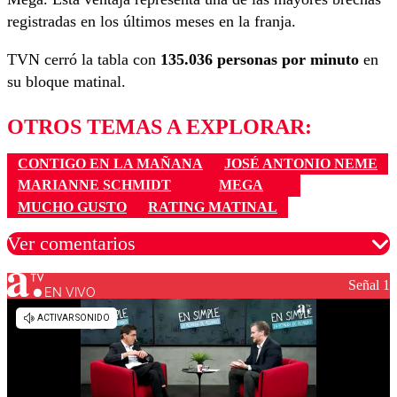
registradas en los últimos meses en la franja.
TVN cerró la tabla con
135.036 personas por minuto
en
su bloque matinal.
OTROS TEMAS A EXPLORAR:
CONTIGO EN LA MAÑANA
JOSÉ ANTONIO NEME
MARIANNE SCHMIDT
MEGA
MUCHO GUSTO
RATING MATINAL
Ver comentarios
Señal 1
EN VIVO
Los comentarios son moderados para garantizar un
diálogo respetuoso.
Nombre