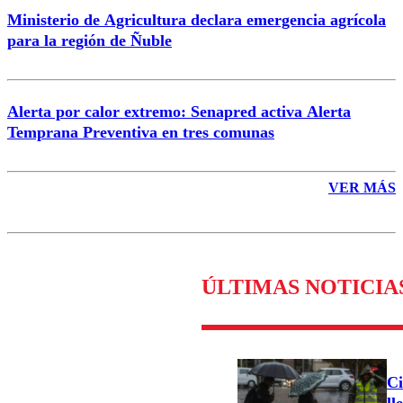
Ministerio de Agricultura declara emergencia agrícola
para la región de Ñuble
Alerta por calor extremo: Senapred activa Alerta
Temprana Preventiva en tres comunas
VER MÁS
ÚLTIMAS NOTICIA
Ci
ll