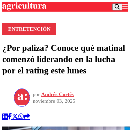
ENTRETENCIÓN
Podcast
¿Por paliza? Conoce qué matinal
Frecuencias
Agricultura TV
comenzó liderando en la lucha
Deportes
por el rating este lunes
Entretención
Colo Colo
Noticias
Motor
Vida Social
Otros Deportes
Dato Practico
Publicaciones en medios
por
Andrés Cortés
Seleccion Chilena
Economía
Opinión
noviembre 03, 2025
Torneo Internacional
Internacional
Programas
Torneo Nacional
Nacional
Comercial
Universidad Católica
Política
Universidad de Chile
Sustentabilidad