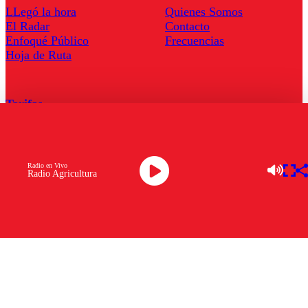
LLegó la hora
Quienes Somos
El Radar
Contacto
Enfoqué Público
Frecuencias
Hoja de Ruta
Tarifas
Comercial
Tarifas Servel Radio
Radio en Vivo
Radio Agricultura
Radio en Vivo
TV en Vivo
Descarga la APP