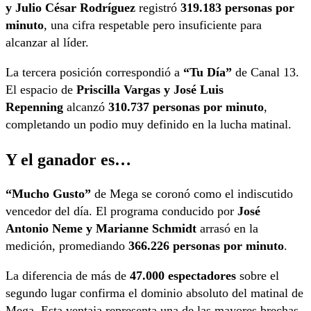
y Julio César Rodríguez
registró
319.183 personas por
minuto
, una cifra respetable pero insuficiente para
alcanzar al líder.
La tercera posición correspondió a
“Tu Día”
de Canal 13.
El espacio de
Priscilla Vargas y José Luis
Repenning
alcanzó
310.737 personas por minuto
,
completando un podio muy definido en la lucha matinal.
Y el ganador es…
“Mucho Gusto”
de Mega se coronó como el indiscutido
vencedor del día. El programa conducido por
José
Antonio Neme y Marianne Schmidt
arrasó en la
medición, promediando
366.226 personas por minuto
.
La diferencia de más de
47.000 espectadores
sobre el
segundo lugar confirma el dominio absoluto del matinal de
Mega. Esta ventaja representa una de las mayores brechas