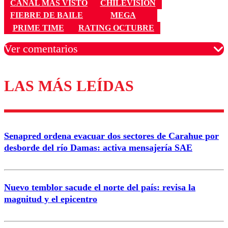
CANAL MÁS VISTO
CHILEVISIÓN
FIEBRE DE BAILE
MEGA
PRIME TIME
RATING OCTUBRE
Ver comentarios
LAS MÁS LEÍDAS
Los comentarios son moderados para garantizar un
diálogo respetuoso.
Nombre
Senapred ordena evacuar dos sectores de Carahue por
Correo
desborde del río Damas: activa mensajería SAE
Nuevo temblor sacude el norte del país: revisa la
magnitud y el epicentro
Enviar comentario