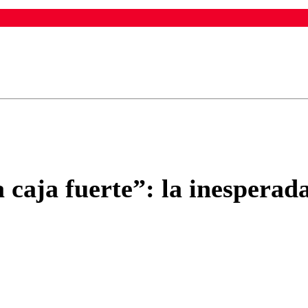
ados para garantizar un diálogo respetuoso.
Correo
Enviar c
caja fuerte”: la inesperada