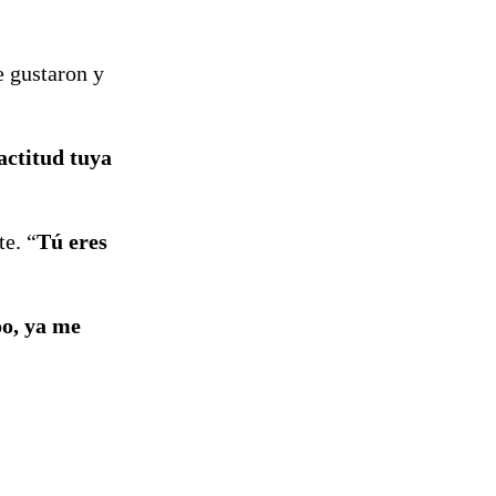
e gustaron y
actitud tuya
e. “
Tú eres
o, ya me