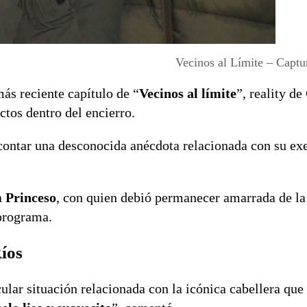
Vecinos al Límite – Captu
ás reciente capítulo de “
Vecinos al límite
”, reality d
ctos dentro del encierro.
contar una desconocida anécdota relacionada con su ex
a
Princeso
, con quien debió permanecer amarrada de l
 programa.
íos
lar situación relacionada con la icónica cabellera que 