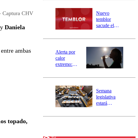
desborde del
río Damas:
 – Captura CHV
Nuevo
activa
temblor
mensajería
sacude el
y
Daniela
SAE
norte del país:
revisa la
magnitud y el
 entre ambas
epicentro
Alerta por
calor
extremo:
Senapred
activa Alerta
Temprana
Preventiva en
Semana
tres comunas
legislativa
estará
marcada por
el fin de la
os topado,
tramitación
del proyecto
de