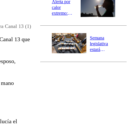
Alerta por
calor
extremo:
Senapred
activa Alerta
ra Canal 13 (1)
Temprana
Preventiva en
Semana
e Canal 13 que
tres comunas
legislativa
estará
marcada por
esposo,
el fin de la
tramitación
del proyecto
de
a mano
reconstrucción
lucía el