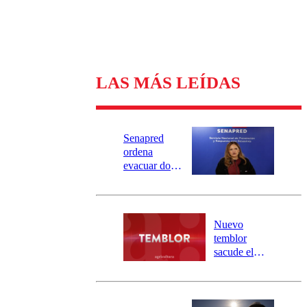
LAS MÁS LEÍDAS
Senapred
ordena
evacuar dos
sectores de
Carahue por
desborde del
río Damas:
Nuevo
activa
temblor
mensajería
sacude el
SAE
norte del país:
revisa la
magnitud y el
epicentro