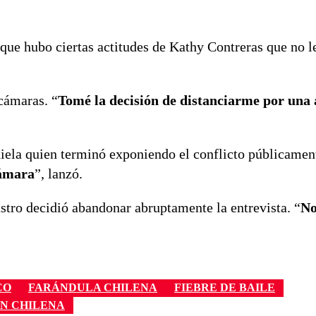
que hubo ciertas actitudes de Kathy Contreras que no l
 cámaras. “
Tomé la decisión de distanciarme por una 
iela quien terminó exponiendo el conflicto públicament
cámara
”, lanzó.
tro decidió abandonar abruptamente la entrevista. “
No
CO
FARÁNDULA CHILENA
FIEBRE DE BAILE
ÓN CHILENA