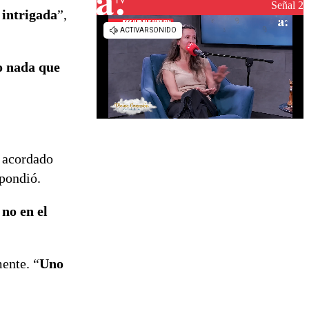
reconstrucción
Señal 2
 intrigada
”,
o nada que
 acordado
spondió.
 no en el
ente. “
Uno