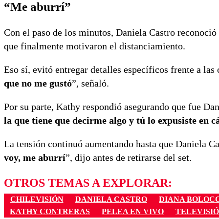
“Me aburrí”
Con el paso de los minutos, Daniela Castro reconoció 
que finalmente motivaron el distanciamiento.
Eso sí, evitó entregar detalles específicos frente a las
que no me gustó
”, señaló.
Por su parte, Kathy respondió asegurando que fue Dan
la que tiene que decirme algo y tú lo expusiste en 
La tensión continuó aumentando hasta que Daniela Cas
voy, me aburrí
”, dijo antes de retirarse del set.
OTROS TEMAS A EXPLORAR:
CHILEVISIÓN
DANIELA CASTRO
DIANA BOLOC
KATHY CONTRERAS
PELEA EN VIVO
TELEVISI