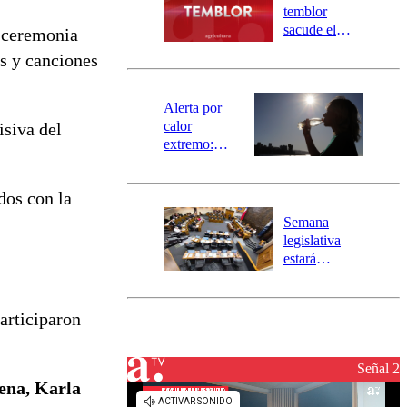
activa
temblor
mensajería
sacude el
 ceremonia
SAE
norte del país:
os y canciones
revisa la
magnitud y el
epicentro
Alerta por
calor
isiva del
extremo:
Senapred
activa Alerta
dos con la
Temprana
Preventiva en
Semana
tres comunas
legislativa
estará
marcada por
el fin de la
tramitación
articiparon
del proyecto
de
reconstrucción
Señal 2
ena, Karla