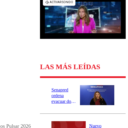
Universidad Católica
Política
Universidad de Chile
Sustentabilidad
LAS MÁS LEÍDAS
Senapred
ordena
evacuar dos
sectores de
Carahue por
desborde del
río Damas:
os Pulsar 2026
Nuevo