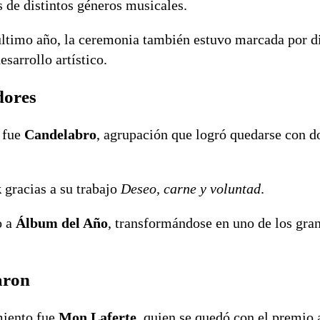
s de distintos géneros musicales.
último año, la ceremonia también estuvo marcada por d
esarrollo artístico.
dores
 fue
Candelabro
, agrupación que logró quedarse con d
k
gracias a su trabajo
Deseo, carne y voluntad
.
o a
Álbum del Año
, transformándose en uno de los gra
aron
miento fue
Mon Laferte
, quien se quedó con el premio