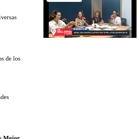
iversas
os de los
ndes
 a
Mejor