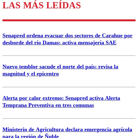
LAS MÁS LEÍDAS
Los comentarios son moderados para garantizar un
diálogo respetuoso.
Nombre
Senapred ordena evacuar dos sectores de Carahue por
Correo
desborde del río Damas: activa mensajería SAE
Nuevo temblor sacude el norte del país: revisa la
magnitud y el epicentro
Enviar comentario
Alerta por calor extremo: Senapred activa Alerta
Temprana Preventiva en tres comunas
Ministerio de Agricultura declara emergencia agrícola
para la región de Ñuble