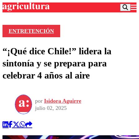
ENTRETENCIÓN
Podcast
“¡Qué dice Chile!” lidera la
Frecuencias
Agricultura TV
sintonía y se prepara para
Deportes
celebrar 4 años al aire
Entretención
Colo Colo
Noticias
Motor
Vida Social
Otros Deportes
Dato Practico
Publicaciones en medios
por
Isidora Aguirre
Seleccion Chilena
Economía
Opinión
julio 02, 2025
Torneo Internacional
Internacional
Programas
Torneo Nacional
Nacional
Comercial
Universidad Católica
Política
Universidad de Chile
Sustentabilidad