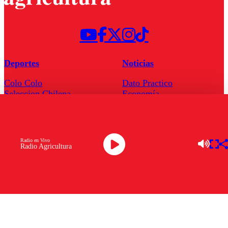
Deportes
Noticias
Colo Colo
Dato Practico
Seleccion Chilena
Economía
Universidad de Chile
Internacional
Torneo Nacional
Nacional
Radio en Vivo
Radio Agricultura
Programas
Nosotros
LLegó la hora
Quienes Somos
El Radar
Contacto
Enfoqué Público
Frecuencias
Hoja de Ruta