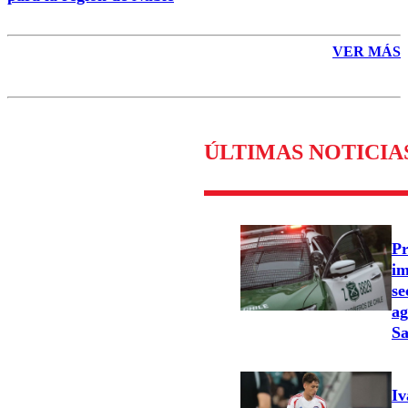
VER MÁS
ÚLTIMAS NOTICIA
Pr
im
se
ag
Sa
Iv