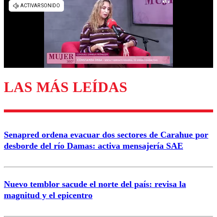
diálogo respetuoso.
Nombre
Correo
LAS MÁS LEÍDAS
Enviar comentario
Senapred ordena evacuar dos sectores de Carahue por
desborde del río Damas: activa mensajería SAE
Nuevo temblor sacude el norte del país: revisa la
magnitud y el epicentro