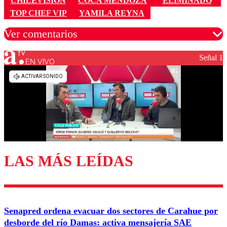
CHILEVISIÓN
COCA MENDOZA
ELIMINADO
TOP CHEF VIP
YAMILA REYNA
Ver comentarios
Señal 1
EN VIVO
Los comentarios son moderados para garantizar un
diálogo respetuoso.
Nombre
Correo
LAS MÁS LEÍDAS
Enviar comentario
Senapred ordena evacuar dos sectores de Carahue por
desborde del río Damas: activa mensajería SAE