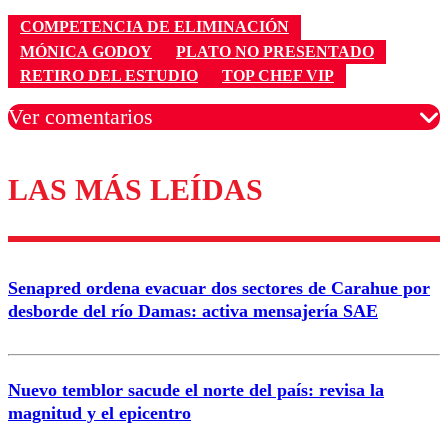
COMPETENCIA DE ELIMINACIÓN
MÓNICA GODOY
PLATO NO PRESENTADO
RETIRO DEL ESTUDIO
TOP CHEF VIP
Ver comentarios
LAS MÁS LEÍDAS
Los comentarios son moderados para garantizar un
diálogo respetuoso.
Nombre
Senapred ordena evacuar dos sectores de Carahue por
Correo
desborde del río Damas: activa mensajería SAE
Nuevo temblor sacude el norte del país: revisa la
magnitud y el epicentro
Enviar comentario