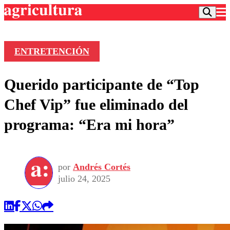
ENTRETENCIÓN
Podcast
Querido participante de “Top
Frecuencias
Agricultura TV
Chef Vip” fue eliminado del
Deportes
programa: “Era mi hora”
Entretención
Colo Colo
Noticias
Motor
Vida Social
Otros Deportes
Dato Practico
Publicaciones en medios
por
Andrés Cortés
Seleccion Chilena
Economía
Opinión
julio 24, 2025
Torneo Internacional
Internacional
Programas
Torneo Nacional
Nacional
Comercial
Universidad Católica
Política
Universidad de Chile
Sustentabilidad