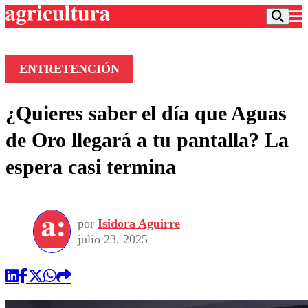
ENTRETENCIÓN
Podcast
¿Quieres saber el día que Aguas
Frecuencias
Agricultura TV
de Oro llegará a tu pantalla? La
Deportes
espera casi termina
Entretención
Colo Colo
Noticias
Motor
Vida Social
Otros Deportes
Dato Practico
Publicaciones en medios
por
Isidora Aguirre
Seleccion Chilena
Economía
Opinión
julio 23, 2025
Torneo Internacional
Internacional
Programas
Torneo Nacional
Nacional
Comercial
Universidad Católica
Política
Universidad de Chile
Sustentabilidad