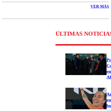
VER MÁS
ÚLTIMAS NOTICIA
Pr
Co
en
Ab
Ar
en
bu