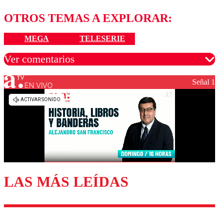
OTROS TEMAS A EXPLORAR:
MEGA
TELESERIE
Ver comentarios
Señal 1
EN VIVO
Los comentarios son moderados para garantizar un
diálogo respetuoso.
Nombre
Correo
LAS MÁS LEÍDAS
Enviar comentario