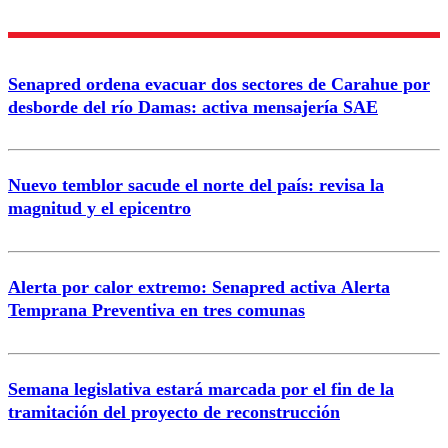
Nombre
Senapred ordena evacuar dos sectores de Carahue por
Correo
desborde del río Damas: activa mensajería SAE
Nuevo temblor sacude el norte del país: revisa la
magnitud y el epicentro
Enviar comentario
Alerta por calor extremo: Senapred activa Alerta
Temprana Preventiva en tres comunas
Semana legislativa estará marcada por el fin de la
tramitación del proyecto de reconstrucción