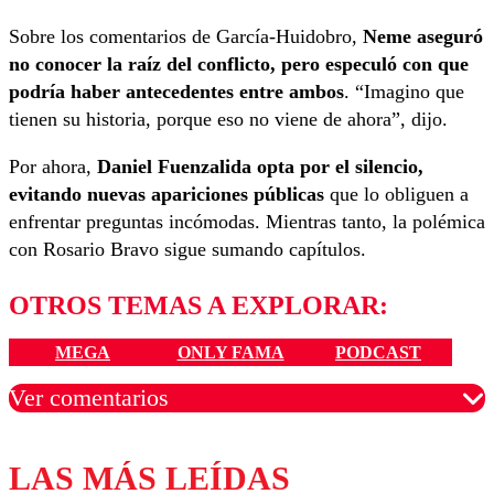
Sobre los comentarios de García-Huidobro,
Neme aseguró
no conocer la raíz del conflicto, pero especuló con que
podría haber antecedentes entre ambos
. “Imagino que
tienen su historia, porque eso no viene de ahora”, dijo.
Por ahora,
Daniel Fuenzalida opta por el silencio,
evitando nuevas apariciones públicas
que lo obliguen a
enfrentar preguntas incómodas. Mientras tanto, la polémica
con Rosario Bravo sigue sumando capítulos.
OTROS TEMAS A EXPLORAR:
MEGA
ONLY FAMA
PODCAST
Ver comentarios
LAS MÁS LEÍDAS
Los comentarios son moderados para garantizar un
diálogo respetuoso.