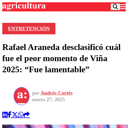
ENTRETENCIÓN
Podcast
Rafael Araneda desclasificó cuál
Frecuencias
Agricultura TV
fue el peor momento de Viña
Deportes
2025: “Fue lamentable”
Entretención
Colo Colo
Noticias
Motor
Vida Social
Otros Deportes
Dato Practico
Publicaciones en medios
por
Andrés Cortés
Seleccion Chilena
Economía
Opinión
marzo 27, 2025
Torneo Internacional
Internacional
Programas
Torneo Nacional
Nacional
Comercial
Universidad Católica
Política
Universidad de Chile
Sustentabilidad