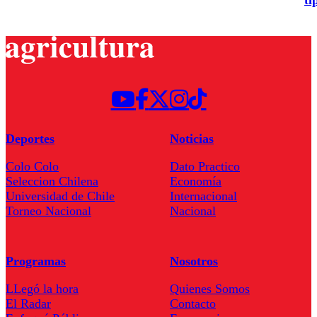
ti
Deportes
Noticias
Colo Colo
Dato Practico
Seleccion Chilena
Economía
Universidad de Chile
Internacional
Torneo Nacional
Nacional
Programas
Nosotros
LLegó la hora
Quienes Somos
El Radar
Contacto