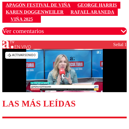
APAGÓN FESTIVAL DE VIÑA
GEORGE HARRIS
KAREN DOGGENWEILER
RAFAEL ARANEDA
VIÑA 2025
Ver comentarios
Señal 1
EN VIVO
Los comentarios son moderados para garantizar un
diálogo respetuoso.
Nombre
Correo
LAS MÁS LEÍDAS
Enviar comentario