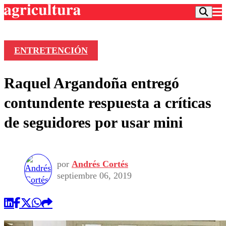
ENTRETENCIÓN
Podcast
Raquel Argandoña entregó
Frecuencias
Agricultura TV
contundente respuesta a críticas
Deportes
de seguidores por usar mini
Entretención
Colo Colo
Noticias
Motor
Vida Social
Otros Deportes
Dato Practico
Publicaciones en medios
por
Andrés Cortés
Seleccion Chilena
Economía
Opinión
septiembre 06, 2019
Torneo Internacional
Internacional
Programas
Torneo Nacional
Nacional
Comercial
Universidad Católica
Política
Universidad de Chile
Sustentabilidad