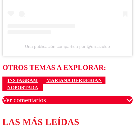
Una publicación compartida por @elisazulue
OTROS TEMAS A EXPLORAR:
INSTAGRAM
MARIANA DERDERIAN
NOPORTADA
Ver comentarios
LAS MÁS LEÍDAS
Los comentarios son moderados para garantizar un
diálogo respetuoso.
Nombre