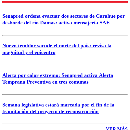
Senapred ordena evacuar dos sectores de Carahue por
Correo
desborde del río Damas: activa mensajería SAE
Nuevo temblor sacude el norte del país: revisa la
magnitud y el epicentro
Enviar comentario
Alerta por calor extremo: Senapred activa Alerta
Temprana Preventiva en tres comunas
Semana legislativa estará marcada por el fin de la
tramitación del proyecto de reconstrucción
VER MÁS