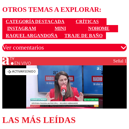
OTROS TEMAS A EXPLORAR:
CATEGORÍA DESTACADA
CRÍTICAS
INSTAGRAM
MINI
NOHOME
RAQUEL ARGANDOÑA
TRAJE DE BAÑO
Ver comentarios
Señal 1
EN VIVO
Los comentarios son moderados para garantizar un
diálogo respetuoso.
Nombre
Correo
LAS MÁS LEÍDAS