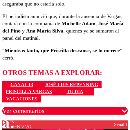
aseguraba que no estaría solo.
El periodista anunció que, durante la ausencia de Vargas,
contará con la compañía de
Michelle Adam
,
José María
del Pino
y
Ana María Silva
, quienes ya se sumaron al
panel del matinal.
“
Mientras tanto, que Priscilla descanse, se lo merece
”,
cerró.
OTROS TEMAS A EXPLORAR:
CANAL 13
JOSÉ LUIS REPENNING
PRISCILLA VARGAS
TU DÍA
VACACIONES
Ver comentarios
Señal 1
EN VIVO