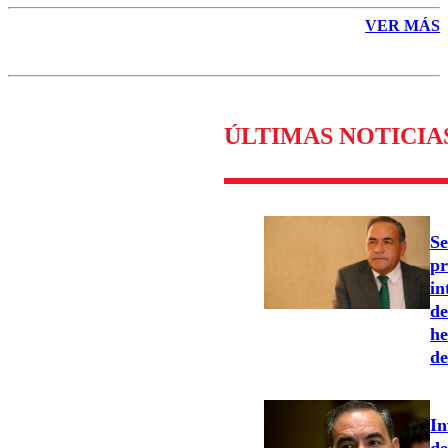
VER MÁS
ÚLTIMAS NOTICIA
Se
pr
in
de
he
de
In