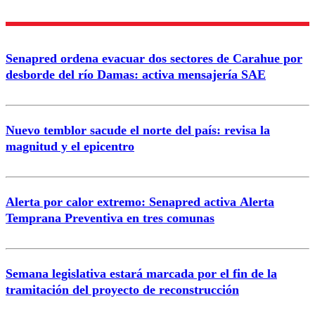
Nombre
Senapred ordena evacuar dos sectores de Carahue por
Correo
desborde del río Damas: activa mensajería SAE
Nuevo temblor sacude el norte del país: revisa la
magnitud y el epicentro
Enviar comentario
Alerta por calor extremo: Senapred activa Alerta
Temprana Preventiva en tres comunas
Semana legislativa estará marcada por el fin de la
tramitación del proyecto de reconstrucción