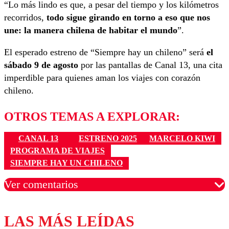
“Lo más lindo es que, a pesar del tiempo y los kilómetros
recorridos,
todo sigue girando en torno a eso que nos
une: la manera chilena de habitar el mundo
”.
El esperado estreno de “Siempre hay un chileno” será
el
sábado 9 de agosto
por las pantallas de Canal 13, una cita
imperdible para quienes aman los viajes con corazón
chileno.
OTROS TEMAS A EXPLORAR:
CANAL 13
ESTRENO 2025
MARCELO KIWI
PROGRAMA DE VIAJES
SIEMPRE HAY UN CHILENO
Ver comentarios
LAS MÁS LEÍDAS
Los comentarios son moderados para garantizar un
diálogo respetuoso.