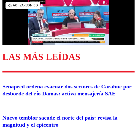
Los comentarios son moderados para garantizar un
diálogo respetuoso.
Nombre
Correo
LAS MÁS LEÍDAS
Enviar comentario
Senapred ordena evacuar dos sectores de Carahue por
desborde del río Damas: activa mensajería SAE
Nuevo temblor sacude el norte del país: revisa la
magnitud y el epicentro