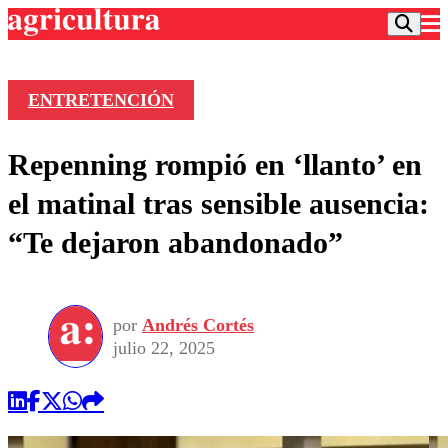
ENTRETENCIÓN
Podcast
Repenning rompió en ‘llanto’ en
Frecuencias
Agricultura TV
el matinal tras sensible ausencia:
Deportes
“Te dejaron abandonado”
Entretención
Colo Colo
Noticias
Motor
Vida Social
Otros Deportes
Dato Practico
Publicaciones en medios
por
Andrés Cortés
Seleccion Chilena
Economía
Opinión
julio 22, 2025
Torneo Internacional
Internacional
Programas
Torneo Nacional
Nacional
Comercial
Universidad Católica
Política
Universidad de Chile
Sustentabilidad