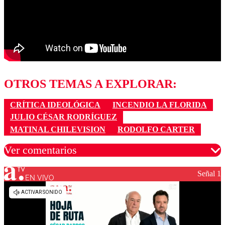
OTROS TEMAS A EXPLORAR:
CRÍTICA IDEOLÓGICA
INCENDIO LA FLORIDA
JULIO CÉSAR RODRÍGUEZ
MATINAL CHILEVISION
RODOLFO CARTER
Ver comentarios
Señal 1
EN VIVO
Los comentarios son moderados para garantizar un
diálogo respetuoso.
Nombre