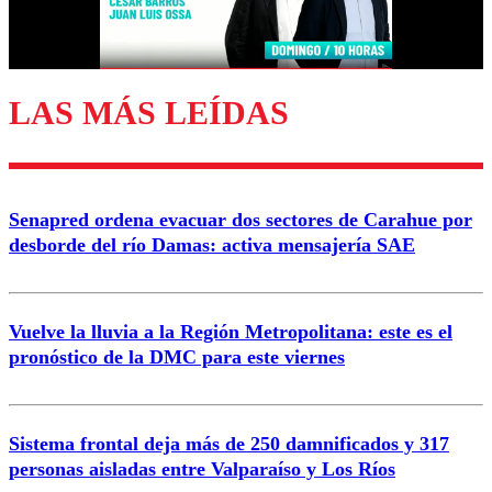
Correo
LAS MÁS LEÍDAS
Enviar comentario
Senapred ordena evacuar dos sectores de Carahue por
desborde del río Damas: activa mensajería SAE
Vuelve la lluvia a la Región Metropolitana: este es el
pronóstico de la DMC para este viernes
Sistema frontal deja más de 250 damnificados y 317
personas aisladas entre Valparaíso y Los Ríos