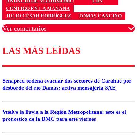
ANUNCIO DE MATRIMONIO
CHV
CONTIGO EN LA MAÑANA
JULIO CÉSAR RODRÍGUEZ
TOMAS CANCINO
Ver comentarios
LAS MÁS LEÍDAS
Los comentarios son moderados para garantizar un
diálogo respetuoso.
Nombre
Senapred ordena evacuar dos sectores de Carahue por
Correo
desborde del río Damas: activa mensajería SAE
Vuelve la lluvia a la Región Metropolitana: este es el
pronóstico de la DMC para este viernes
Enviar comentario