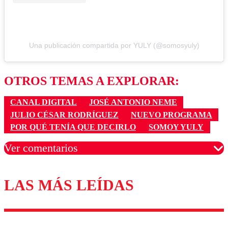
Una publicación compartida por YULY (@somosyuly)
OTROS TEMAS A EXPLORAR:
CANAL DIGITAL
JOSÉ ANTONIO NEME
JULIO CÉSAR RODRÍGUEZ
NUEVO PROGRAMA
POR QUÉ TENÍA QUE DECIRLO
SOMOY YULY
Ver comentarios
LAS MÁS LEÍDAS
Los comentarios son moderados para garantizar un
diálogo respetuoso.
Nombre