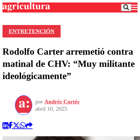
ENTRETENCIÓN
Podcast
Rodolfo Carter arremetió contra
Frecuencias
Agricultura TV
matinal de CHV: “Muy militante
Deportes
ideológicamente”
Entretención
Colo Colo
Noticias
Motor
Vida Social
Otros Deportes
Dato Practico
Publicaciones en medios
por
Andrés Cortés
Seleccion Chilena
Economía
Opinión
abril 10, 2025
Torneo Internacional
Internacional
Programas
Torneo Nacional
Nacional
Comercial
Universidad Católica
Política
Universidad de Chile
Sustentabilidad