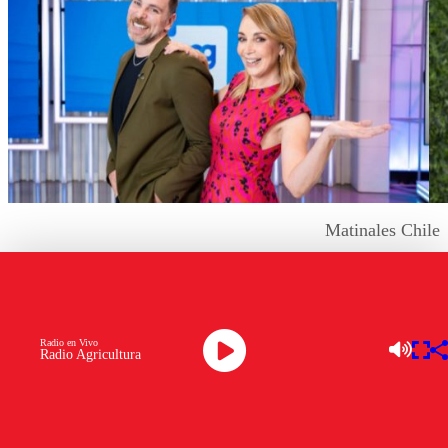
Matinales Chile
Este jueves, los matinales vivieron una jornada marcada
por la
muerte de Tommy Rey
, una de las grandes
leyendas de la música tropical chilena.
Radio en Vivo
Radio Agricultura
“Contigo en la mañana”
recuperó el primer lugar del
rating matinal
, gracias a su cobertura centrada en el
fallecimiento del cantante.