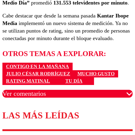
Medio Día”
promedió
131.553 televidentes por minuto
.
Cabe destacar que desde la semana pasada
Kantar Ibope
Media
implementó un nuevo sistema de medición. Ya no
se utilizan puntos de rating, sino un promedio de personas
conectadas por minuto durante el bloque evaluado.
OTROS TEMAS A EXPLORAR:
CONTIGO EN LA MAÑANA
JULIO CÉSAR RODRÍGUEZ
MUCHO GUSTO
RATING MATINAL
TU DÍA
Ver comentarios
LAS MÁS LEÍDAS
Los comentarios son moderados para garantizar un
diálogo respetuoso.
Nombre