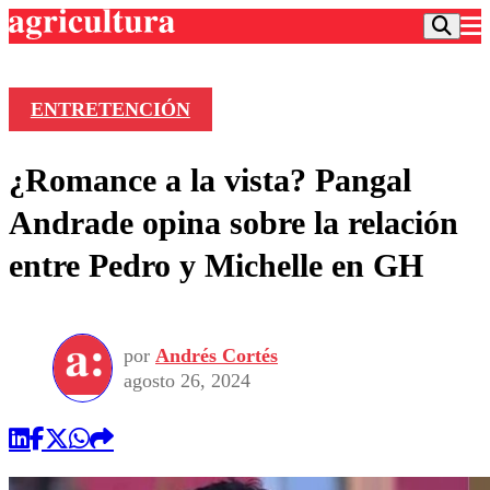
ENTRETENCIÓN
Podcast
¿Romance a la vista? Pangal
Frecuencias
Agricultura TV
Andrade opina sobre la relación
Deportes
entre Pedro y Michelle en GH
Entretención
Colo Colo
Noticias
Motor
Vida Social
Otros Deportes
Dato Practico
Publicaciones en medios
por
Andrés Cortés
Seleccion Chilena
Economía
Opinión
agosto 26, 2024
Torneo Internacional
Internacional
Programas
Torneo Nacional
Nacional
Comercial
Universidad Católica
Política
Universidad de Chile
Sustentabilidad