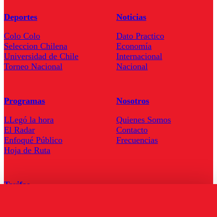
Deportes
Noticias
Colo Colo
Dato Practico
Seleccion Chilena
Economía
Universidad de Chile
Internacional
Torneo Nacional
Nacional
Programas
Nosotros
LLegó la hora
Quienes Somos
El Radar
Contacto
Enfoqué Público
Frecuencias
Hoja de Ruta
Tarifas
Comercial
Tarifas Servel Radio