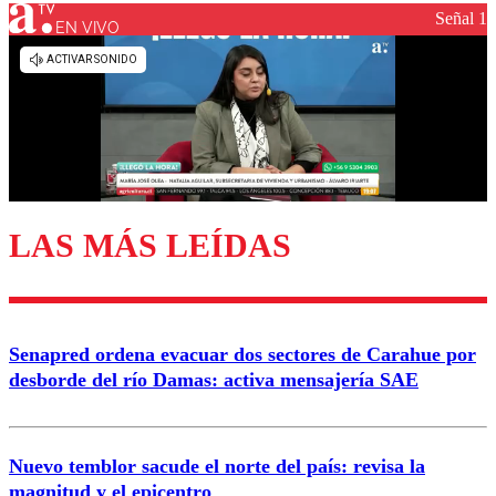
Señal 1
EN VIVO
Los comentarios son moderados para garantizar un
diálogo respetuoso.
Nombre
Correo
LAS MÁS LEÍDAS
Enviar comentario
Senapred ordena evacuar dos sectores de Carahue por
desborde del río Damas: activa mensajería SAE
Nuevo temblor sacude el norte del país: revisa la
magnitud y el epicentro