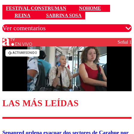
FESTIVAL CONSTRUMAN
NOHOME
REINA
SABRINA SOSA
Ver comentarios
Señal 1
EN VIVO
Los comentarios son moderados para garantizar un
diálogo respetuoso.
Nombre
Correo
LAS MÁS LEÍDAS
Enviar comentario
Senapred ordena evacuar dos sectores de Carahue por