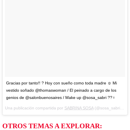
Gracias por tanto!! ? Hoy con sueño como toda madre ☺️ Mi
vestido soñado @thomaswoman / El peinado a cargo de los
genios de @salonbuenosaires / Make up @sosa_sabri ??‍♀️
Una publicación compartida por
SABRINA SOSA
(@sosa_sabri) el
A
OTROS TEMAS A EXPLORAR: