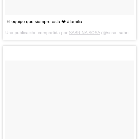
El equipo que siempre está ❤️ #familia
Una publicación compartida por
SABRINA SOSA
(@sosa_sabri) el
A