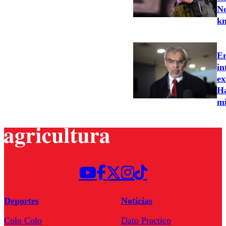
No
k
En
in
ex
Ha
mi
Deportes
Noticias
Colo Colo
Dato Practico