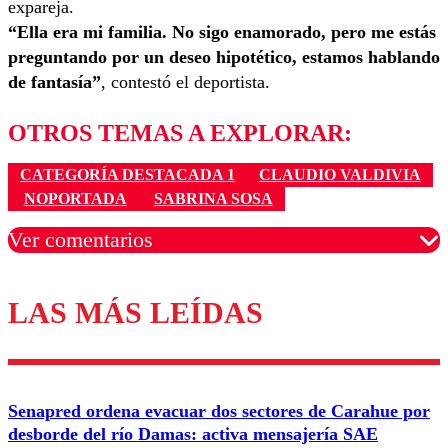
expareja.
“Ella era mi familia. No sigo enamorado, pero me estás
preguntando por un deseo hipotético, estamos hablando
de fantasía”
, contestó el deportista.
OTROS TEMAS A EXPLORAR:
CATEGORÍA DESTACADA 1
CLAUDIO VALDIVIA
NOPORTADA
SABRINA SOSA
Ver comentarios
LAS MÁS LEÍDAS
Los comentarios son moderados para garantizar un
diálogo respetuoso.
Nombre
Senapred ordena evacuar dos sectores de Carahue por
Correo
desborde del río Damas: activa mensajería SAE