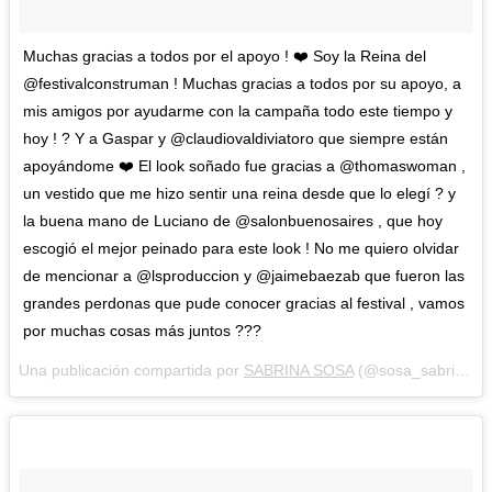
Muchas gracias a todos por el apoyo ! ❤️ Soy la Reina del
@festivalconstruman ! Muchas gracias a todos por su apoyo, a
mis amigos por ayudarme con la campaña todo este tiempo y
hoy ! ? Y a Gaspar y @claudiovaldiviatoro que siempre están
apoyándome ❤️ El look soñado fue gracias a @thomaswoman ,
un vestido que me hizo sentir una reina desde que lo elegí ? y
la buena mano de Luciano de @salonbuenosaires , que hoy
escogió el mejor peinado para este look ! No me quiero olvidar
de mencionar a @lsproduccion y @jaimebaezab que fueron las
grandes perdonas que pude conocer gracias al festival , vamos
por muchas cosas más juntos ???
Una publicación compartida por
SABRINA SOSA
(@sosa_sabri) el
A