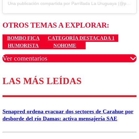
Una publicación compartida por Parrillada La Uruguaya (@parrilla_la_uruguaya)
OTROS TEMAS A EXPLORAR:
BOMBO FICA
CATEGORÍA DESTACADA 1
HUMORISTA
NOHOME
Ver comentarios
LAS MÁS LEÍDAS
Los comentarios son moderados para garantizar un
diálogo respetuoso.
Nombre
Senapred ordena evacuar dos sectores de Carahue por
Correo
desborde del río Damas: activa mensajería SAE