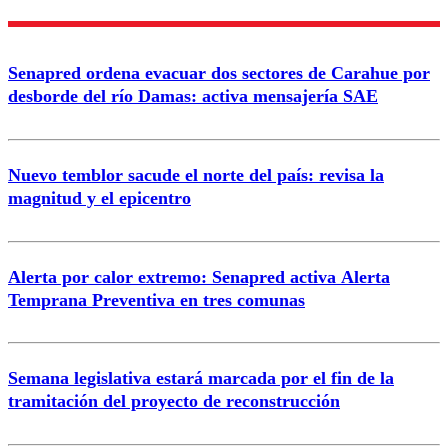
Nombre
Senapred ordena evacuar dos sectores de Carahue por
Correo
desborde del río Damas: activa mensajería SAE
Nuevo temblor sacude el norte del país: revisa la
magnitud y el epicentro
Enviar comentario
Alerta por calor extremo: Senapred activa Alerta
Temprana Preventiva en tres comunas
Semana legislativa estará marcada por el fin de la
tramitación del proyecto de reconstrucción