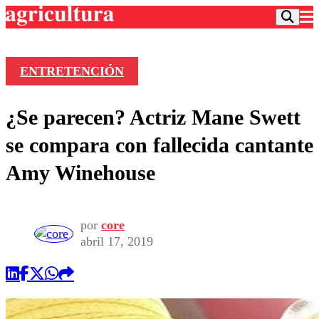
ENTRETENCIÓN
Podcast
¿Se parecen? Actriz Mane Swett
Frecuencias
Agricultura TV
se compara con fallecida cantante
Deportes
Amy Winehouse
Entretención
Colo Colo
Noticias
Motor
Vida Social
Otros Deportes
Dato Practico
por
core
Publicaciones en medios
Seleccion Chilena
Economía
abril 17, 2019
Opinión
Torneo Internacional
Internacional
Programas
Torneo Nacional
Nacional
Comercial
Universidad Católica
Política
Universidad de Chile
Sustentabilidad