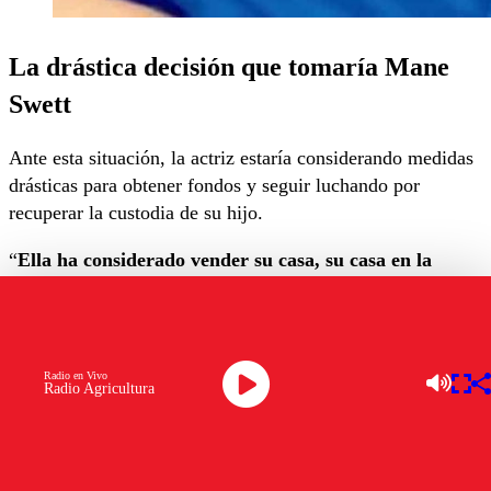
La drástica decisión que tomaría Mane
Swett
Ante esta situación, la actriz estaría considerando medidas
drásticas para obtener fondos y seguir luchando por
recuperar la custodia de su hijo.
“
Ella ha considerado vender su casa, su casa en la
playa, hipotecarla
. Como para poder conseguir los
recursos para seguir luchando por su hijo… Entonces lo
que se viene es muy complejo”, agregó la periodista.
Radio en Vivo
Las personas cercanas a Mane Swett estarían dispuestas a
Radio Agricultura
brindarle su apoyo en estos momentos difíciles.
“La gente que la conoce la quiere ayudar, porque
el
problema que se viene ahora es la plata…
“, aseguró