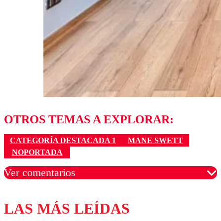
OTROS TEMAS A EXPLORAR:
CATEGORÍA DESTACADA 1
MANE SWETT
NOPORTADA
Ver comentarios
LAS MÁS LEÍDAS
Los comentarios son moderados para garantizar un
diálogo respetuoso.