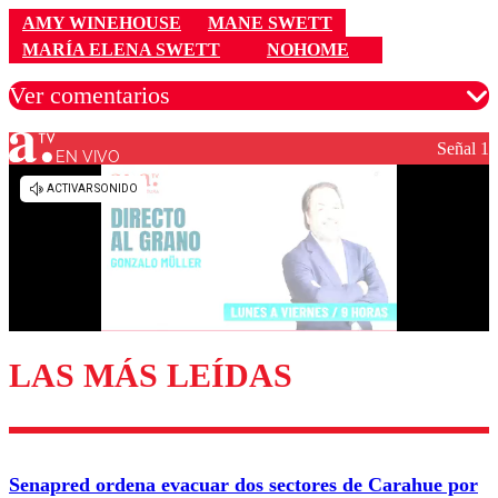
AMY WINEHOUSE
MANE SWETT
MARÍA ELENA SWETT
NOHOME
Ver comentarios
Señal 1
EN VIVO
Los comentarios son moderados para garantizar un
diálogo respetuoso.
Nombre
Correo
LAS MÁS LEÍDAS
Enviar comentario
Senapred ordena evacuar dos sectores de Carahue por