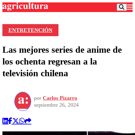
ENTRETENCIÓN
Podcast
Las mejores series de anime de
Frecuencias
Agricultura TV
los ochenta regresan a la
Deportes
televisión chilena
Entretención
Colo Colo
Noticias
Motor
Vida Social
Otros Deportes
Dato Practico
Publicaciones en medios
por
Carlos Pizarro
Seleccion Chilena
Economía
Opinión
septiembre 26, 2024
Torneo Internacional
Internacional
Programas
Torneo Nacional
Nacional
Comercial
Universidad Católica
Política
Universidad de Chile
Sustentabilidad