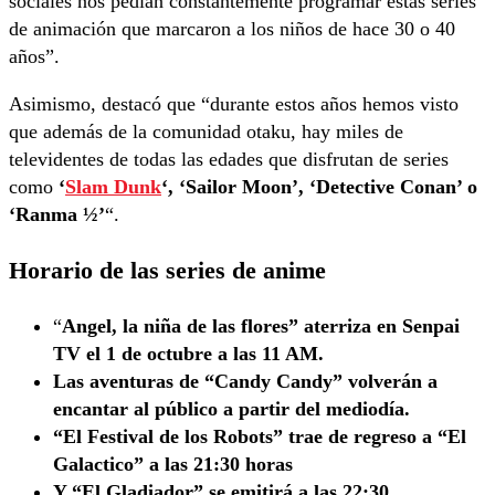
sociales nos pedían constantemente programar estas series
de animación que marcaron a los niños de hace 30 o 40
años”.
Asimismo, destacó que “durante estos años hemos visto
que además de la comunidad otaku, hay miles de
televidentes de todas las edades que disfrutan de series
como
‘
Slam Dunk
‘, ‘Sailor Moon’, ‘Detective Conan’ o
‘Ranma ½’
“.
Horario de las series de anime
“
Angel, la niña de las flores” aterriza en Senpai
TV el 1 de octubre a las 11 AM.
Las aventuras de
“Candy Candy” volverán a
encantar al público a partir del mediodía.
“El Festival de los Robots” trae de regreso a “El
Galactico” a las 21:30 horas
Y “El Gladiador” se emitirá a las 22:30
.