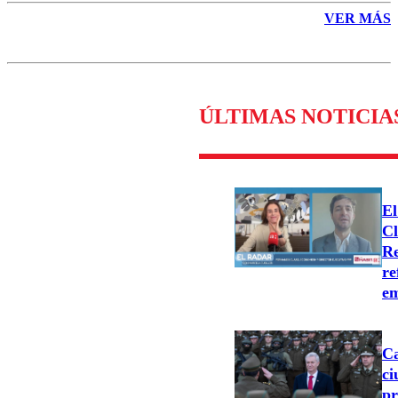
VER MÁS
ÚLTIMAS NOTICIA
El
Cl
Re
re
e
Ca
ci
pr