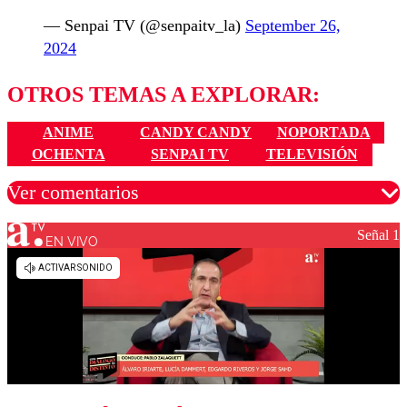
— Senpai TV (@senpaitv_la)
September 26,
2024
OTROS TEMAS A EXPLORAR:
ANIME
CANDY CANDY
NOPORTADA
OCHENTA
SENPAI TV
TELEVISIÓN
Ver comentarios
Señal 1
EN VIVO
Los comentarios son moderados para garantizar un
diálogo respetuoso.
Nombre
Correo