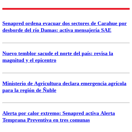
Nombre
Senapred ordena evacuar dos sectores de Carahue por
Correo
desborde del río Damas: activa mensajería SAE
Nuevo temblor sacude el norte del país: revisa la
magnitud y el epicentro
Enviar comentario
Ministerio de Agricultura declara emergencia agrícola
para la región de Ñuble
Alerta por calor extremo: Senapred activa Alerta
Temprana Preventiva en tres comunas