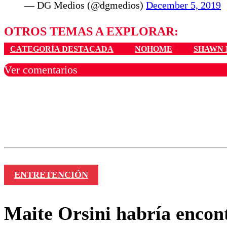
— DG Medios (@dgmedios)
December 5, 2019
OTROS TEMAS A EXPLORAR:
CATEGORÍA DESTACADA
NOHOME
SHAWN
Ver comentarios
Los comentarios son moder
Nombre
ENTRETENCIÓN
Maite Orsini habría encon