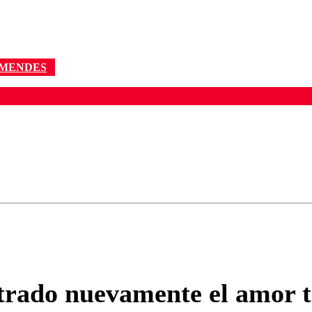
 MENDES
ados para garantizar un diálogo respetuoso.
Correo
Enviar c
trado nuevamente el amor tr