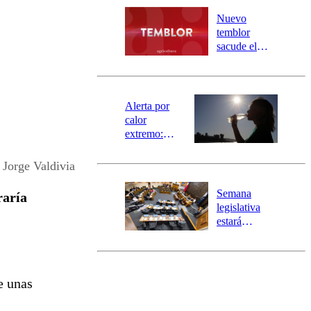
desborde del
río Damas:
Nuevo
activa
temblor
mensajería
sacude el
SAE
norte del país:
revisa la
magnitud y el
epicentro
Alerta por
calor
extremo:
Senapred
activa Alerta
 Jorge Valdivia
Temprana
Preventiva en
Semana
raría
tres comunas
legislativa
estará
marcada por
el fin de la
tramitación
del proyecto
e unas
de
reconstrucción