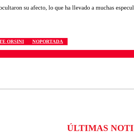
 ocultaron su afecto, lo que ha llevado a muchas especu
TE ORSINI
NOPORTADA
ados para garantizar un diálogo respetuoso.
Correo
Enviar c
ÚLTIMAS NOTI