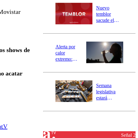
río Damas:
Nuevo
Movistar
activa
temblor
mensajería
sacude el
SAE
norte del país:
revisa la
magnitud y el
epicentro
Alerta por
los shows de
calor
extremo:
Senapred
activa Alerta
no acatar
Temprana
Preventiva en
Semana
tres comunas
legislativa
estará
marcada por
el fin de la
tramitación
del proyecto
otV
de
reconstrucción
Señal 2