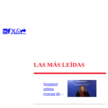
LAS MÁS LEÍDAS
Senapred
ordena
evacuar dos
sectores de
Carahue por