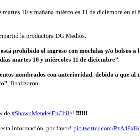
e martes 10 y mañana miércoles 11 de diciembre en el 
compartió la productora DG Medios.
 está prohibido el ingreso con mochilas y/o bolsos a 
días martes 10 y miércoles 11 de diciembre”.
mentos nombrados con anterioridad, debido a que al 
to”
, finalizaron.
w de
#ShawnMendesEnChile
! ❗️❗️❗️❗️❗️❗️
 esta información, por favor!
pic.twitter.com/PzA48xK