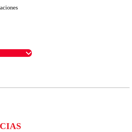
laciones
omentario
CIAS