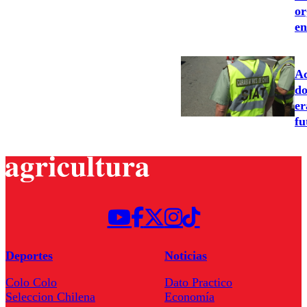
or
en
Ac
do
er
fu
Deportes
Noticias
Colo Colo
Dato Practico
Seleccion Chilena
Economía