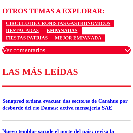
OTROS TEMAS A EXPLORAR:
CÍRCULO DE CRONISTAS GASTRONÓMICOS
DESTACADA8
EMPANADAS
FIESTAS PATRIAS
MEJOR EMPANADA
Ver comentarios
LAS MÁS LEÍDAS
Los comentarios son moderados para garantizar un
diálogo respetuoso.
Nombre
Senapred ordena evacuar dos sectores de Carahue por
Correo
desborde del río Damas: activa mensajería SAE
Nuevo temblor sacude el norte del país: revisa la