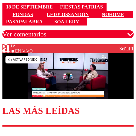
18 DE SEPTIEMBRE
FIESTAS PATRIAS
FONDAS
LEDY OSSANDÓN
NOHOME
PASAPALABRA
SOA LEDY
Ver comentarios
Señal 1
EN VIVO
Los comentarios son moderados para garantizar un
diálogo respetuoso.
Nombre
Correo
LAS MÁS LEÍDAS
Enviar comentario