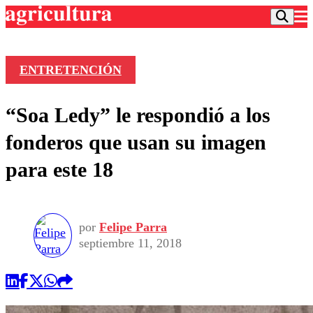
ENTRETENCIÓN
Podcast
“Soa Ledy” le respondió a los
Frecuencias
Agricultura TV
fonderos que usan su imagen
Deportes
para este 18
Entretención
Colo Colo
Noticias
Motor
Vida Social
Otros Deportes
Dato Practico
Publicaciones en medios
por
Felipe Parra
Seleccion Chilena
Economía
Opinión
septiembre 11, 2018
Torneo Internacional
Internacional
Programas
Torneo Nacional
Nacional
Comercial
Universidad Católica
Política
Universidad de Chile
Sustentabilidad