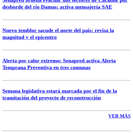
Senapred ordena evacuar dos sectores de Carahue por
Correo
desborde del río Damas: activa mensajería SAE
Nuevo temblor sacude el norte del país: revisa la
magnitud y el epicentro
Enviar comentario
Alerta por calor extremo: Senapred activa Alerta
Temprana Preventiva en tres comunas
Semana legislativa estará marcada por el fin de la
tramitación del proyecto de reconstrucción
VER MÁS