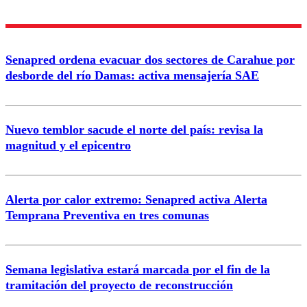
diálogo respetuoso.
Nombre
Senapred ordena evacuar dos sectores de Carahue por
Correo
desborde del río Damas: activa mensajería SAE
Nuevo temblor sacude el norte del país: revisa la
magnitud y el epicentro
Enviar comentario
Alerta por calor extremo: Senapred activa Alerta
Temprana Preventiva en tres comunas
Semana legislativa estará marcada por el fin de la
tramitación del proyecto de reconstrucción