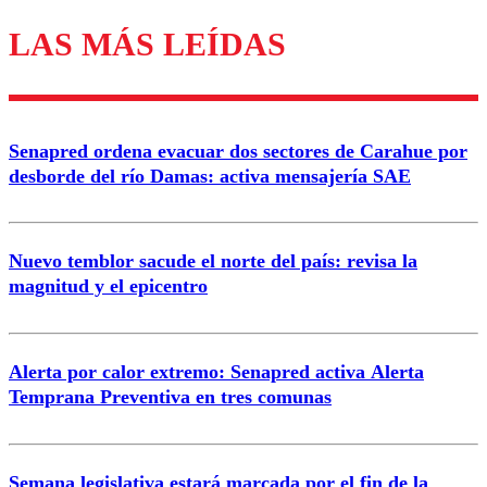
LAS MÁS LEÍDAS
Los comentarios son moderados para garantizar un
diálogo respetuoso.
Nombre
Senapred ordena evacuar dos sectores de Carahue por
Correo
desborde del río Damas: activa mensajería SAE
Nuevo temblor sacude el norte del país: revisa la
magnitud y el epicentro
Enviar comentario
Alerta por calor extremo: Senapred activa Alerta
Temprana Preventiva en tres comunas
Semana legislativa estará marcada por el fin de la