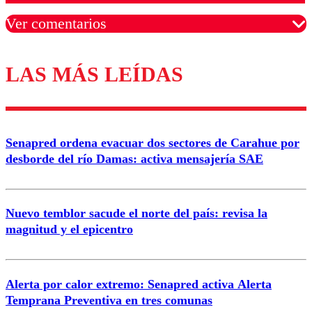
Ver comentarios
LAS MÁS LEÍDAS
Los comentarios son moderados para garantizar un
diálogo respetuoso.
Nombre
Senapred ordena evacuar dos sectores de Carahue por
Correo
desborde del río Damas: activa mensajería SAE
Nuevo temblor sacude el norte del país: revisa la
magnitud y el epicentro
Enviar comentario
Alerta por calor extremo: Senapred activa Alerta
Temprana Preventiva en tres comunas