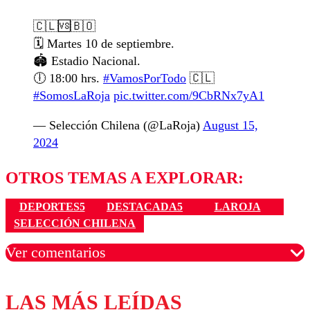
🇨🇱🆚🇧🇴
🗓️ Martes 10 de septiembre.
🏟️ Estadio Nacional.
🕕 18:00 hrs.
#VamosPorTodo
🇨🇱
#SomosLaRoja
pic.twitter.com/9CbRNx7yA1
— Selección Chilena (@LaRoja)
August 15,
2024
OTROS TEMAS A EXPLORAR:
DEPORTES5
DESTACADA5
LAROJA
SELECCIÓN CHILENA
Ver comentarios
LAS MÁS LEÍDAS
Los comentarios son moderados para garantizar un