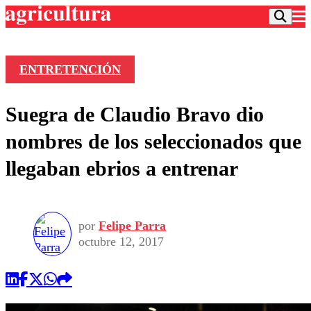
ENTRETENCIÓN
Podcast
Suegra de Claudio Bravo dio
Frecuencias
Agricultura TV
nombres de los seleccionados que
Deportes
llegaban ebrios a entrenar
Entretención
Colo Colo
Noticias
Motor
Vida Social
Otros Deportes
Dato Practico
Publicaciones en medios
por
Felipe Parra
Seleccion Chilena
Economía
Opinión
octubre 12, 2017
Torneo Internacional
Internacional
Programas
Torneo Nacional
Nacional
Comercial
Universidad Católica
Política
Universidad de Chile
Sustentabilidad