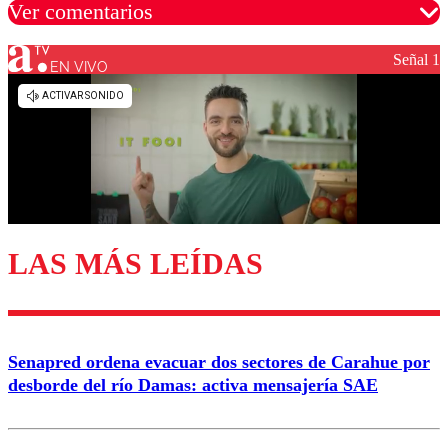
Ver comentarios
Señal 1
EN VIVO
Los comentarios son moderados para garantizar un
diálogo respetuoso.
Nombre
Correo
LAS MÁS LEÍDAS
Enviar comentario
Senapred ordena evacuar dos sectores de Carahue por
desborde del río Damas: activa mensajería SAE