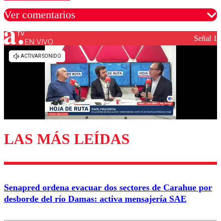
Ver comentarios
Señal 1
EN VIVO
Los comentarios son moderados para garantizar un
diálogo respetuoso.
Nombre
Correo
LAS MÁS LEÍDAS
Enviar comentario
Senapred ordena evacuar dos sectores de Carahue por
desborde del río Damas: activa mensajería SAE