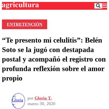
ENTRETENCIÓN
Podcast
“Te presento mi celulitis”: Belén
Frecuencias
Agricultura TV
Soto se la jugó con destapada
Deportes
postal y acompañó el registro con
Entretención
Colo Colo
Noticias
profunda reflexión sobre el amor
Motor
Vida Social
Otros Deportes
Dato Practico
propio
Publicaciones en medios
Seleccion Chilena
Economía
Opinión
Torneo Internacional
Internacional
Programas
Torneo Nacional
Nacional
Comercial
por
Gloria T.
Universidad Católica
Política
marzo 30, 2020
Universidad de Chile
Sustentabilidad