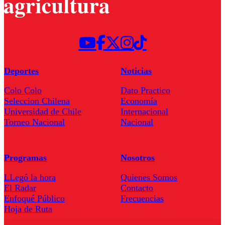
Deportes
Noticias
Colo Colo
Dato Practico
Seleccion Chilena
Economía
Universidad de Chile
Internacional
Torneo Nacional
Nacional
Programas
Nosotros
LLegó la hora
Quienes Somos
El Radar
Contacto
Enfoqué Público
Frecuencias
Hoja de Ruta