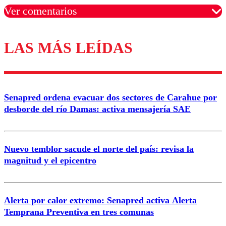
Ver comentarios
LAS MÁS LEÍDAS
Los comentarios son moderados para garantizar un
diálogo respetuoso.
Nombre
Senapred ordena evacuar dos sectores de Carahue por
Correo
desborde del río Damas: activa mensajería SAE
Nuevo temblor sacude el norte del país: revisa la
magnitud y el epicentro
Enviar comentario
Alerta por calor extremo: Senapred activa Alerta
Temprana Preventiva en tres comunas