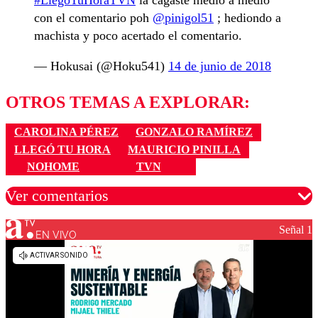
#LlegoTuHoraTVN
la cagaste medio a medio
con el comentario poh
@pinigol51
; hediondo a
machista y poco acertado el comentario.
— Hokusai (@Hoku541)
14 de junio de 2018
OTROS TEMAS A EXPLORAR:
CAROLINA PÉREZ
GONZALO RAMÍREZ
LLEGÓ TU HORA
MAURICIO PINILLA
NOHOME
TVN
Ver comentarios
Señal 1
EN VIVO
Los comentarios son moderados para garantizar un
diálogo respetuoso.
Nombre