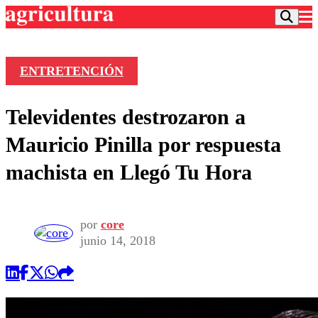
ENTRETENCIÓN
Podcast
Televidentes destrozaron a
Frecuencias
Agricultura TV
Mauricio Pinilla por respuesta
Deportes
machista en Llegó Tu Hora
Entretención
Colo Colo
Noticias
Motor
Vida Social
Otros Deportes
Dato Practico
por
core
Publicaciones en medios
Seleccion Chilena
Economía
junio 14, 2018
Opinión
Torneo Internacional
Internacional
Programas
Torneo Nacional
Nacional
Comercial
Universidad Católica
Política
Universidad de Chile
Sustentabilidad