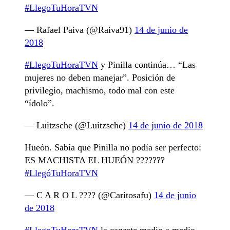
#LlegoTuHoraTVN
— Rafael Paiva (@Raiva91)
14 de junio de
2018
#LlegoTuHoraTVN
y Pinilla continúa… “Las
mujeres no deben manejar”. Posición de
privilegio, machismo, todo mal con este
“ídolo”.
— Luitzsche (@Luitzsche)
14 de junio de 2018
Hueón. Sabía que Pinilla no podía ser perfecto:
ES MACHISTA EL HUEÓN ???????
#LlegóTuHoraTVN
— C A R O L ???? (@Caritosafu)
14 de junio
de 2018