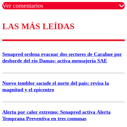
Ver comentarios
LAS MÁS LEÍDAS
Los comentarios son moderados para garantizar un
diálogo respetuoso.
Nombre
Senapred ordena evacuar dos sectores de Carahue por
Correo
desborde del río Damas: activa mensajería SAE
Nuevo temblor sacude el norte del país: revisa la
magnitud y el epicentro
Enviar comentario
Alerta por calor extremo: Senapred activa Alerta
Temprana Preventiva en tres comunas