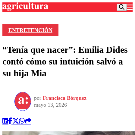
ENTRETENCIÓN
Podcast
“Tenía que nacer”: Emilia Dides
Frecuencias
Agricultura TV
contó cómo su intuición salvó a
Deportes
su hija Mia
Entretención
Colo Colo
Noticias
Motor
Vida Social
Otros Deportes
Dato Practico
Publicaciones en medios
por
Francisca Bórquez
Seleccion Chilena
Economía
Opinión
mayo 13, 2026
Torneo Internacional
Internacional
Programas
Torneo Nacional
Nacional
Comercial
Universidad Católica
Política
Universidad de Chile
Sustentabilidad