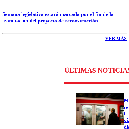
Semana legislativa estará marcada por el fin de la
tramitación del proyecto de reconstrucción
VER MÁS
ÚLTIMAS NOTICIA
Me
re
Lí
ví
di