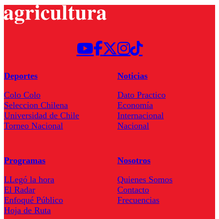
Deportes
Noticias
Colo Colo
Dato Practico
Seleccion Chilena
Economía
Universidad de Chile
Internacional
Torneo Nacional
Nacional
Programas
Nosotros
LLegó la hora
Quienes Somos
El Radar
Contacto
Enfoqué Público
Frecuencias
Hoja de Ruta