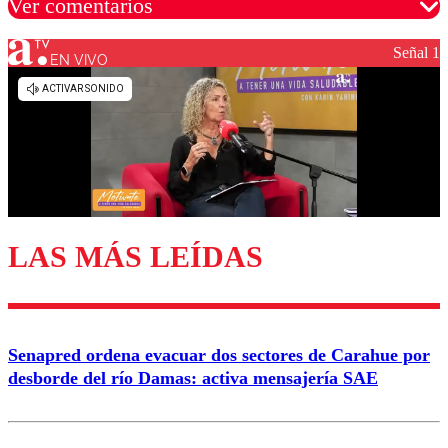
Ver comentarios
Señal 1
EN VIVO
Los comentarios son moderados para garantizar un
diálogo respetuoso.
Nombre
Correo
LAS MÁS LEÍDAS
Enviar comentario
Senapred ordena evacuar dos sectores de Carahue por
desborde del río Damas: activa mensajería SAE