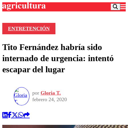
ENTRETENCIÓN
Podcast
Tito Fernández habría sido
Frecuencias
Agricultura TV
internado de urgencia: intentó
Deportes
escapar del lugar
Entretención
Colo Colo
Noticias
Motor
Vida Social
Otros Deportes
Dato Practico
Publicaciones en medios
por
Gloria T.
Seleccion Chilena
Economía
Opinión
febrero 24, 2020
Torneo Internacional
Internacional
Programas
Torneo Nacional
Nacional
Comercial
Universidad Católica
Política
Universidad de Chile
Sustentabilidad