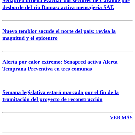
Senapred ordena evacuar dos sectores de Carahue por
Correo
desborde del río Damas: activa mensajería SAE
Nuevo temblor sacude el norte del país: revisa la
magnitud y el epicentro
Enviar comentario
Alerta por calor extremo: Senapred activa Alerta
Temprana Preventiva en tres comunas
Semana legislativa estará marcada por el fin de la
tramitación del proyecto de reconstrucción
VER MÁS