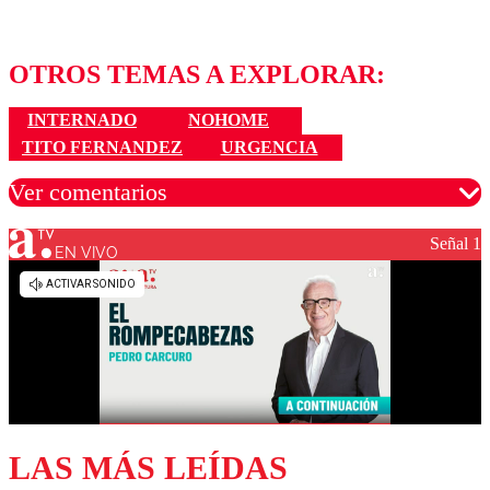
OTROS TEMAS A EXPLORAR:
INTERNADO
NOHOME
TITO FERNANDEZ
URGENCIA
Ver comentarios
Señal 1
EN VIVO
Los comentarios son moderados para garantizar un
diálogo respetuoso.
Nombre
Correo
LAS MÁS LEÍDAS