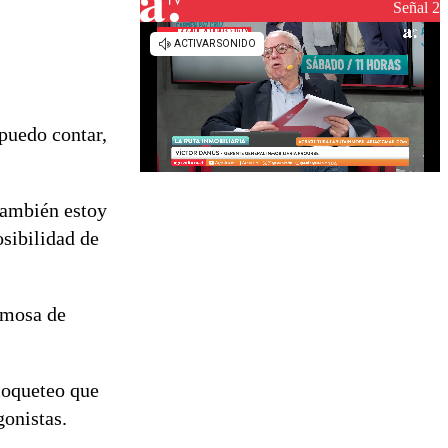
reconstrucción
Señal 2
puedo contar,
 también estoy
osibilidad de
amosa de
coqueteo que
gonistas.