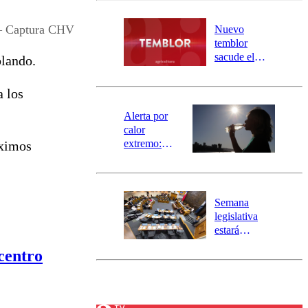
desborde del
río Damas:
– Captura CHV
Nuevo
activa
temblor
mensajería
sacude el
blando.
SAE
norte del país:
revisa la
a los
magnitud y el
epicentro
Alerta por
calor
extremo:
óximos
Senapred
activa Alerta
Temprana
Preventiva en
Semana
tres comunas
legislativa
estará
marcada por
centro
el fin de la
tramitación
del proyecto
de