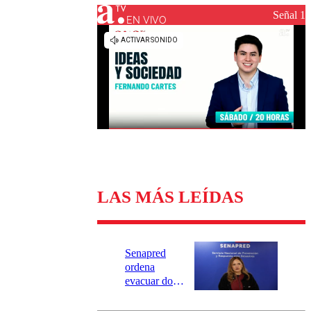
Universidad Católica
Política
Señal 1
Universidad de Chile
Sustentabilidad
EN VIVO
LAS MÁS LEÍDAS
Senapred
ordena
evacuar dos
sectores de
Carahue por