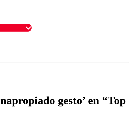
omentario
inapropiado gesto’ en “Top