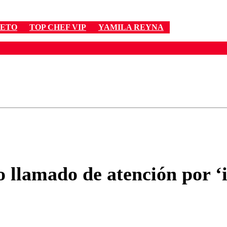
RETO
TOP CHEF VIP
YAMILA REYNA
ados para garantizar un diálogo respetuoso.
Correo
Enviar c
 llamado de atención por ‘