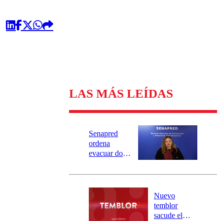
LAS MÁS LEÍDAS
Senapred
ordena
evacuar dos
sectores de
Carahue por
desborde del
río Damas:
Nuevo
activa
temblor
mensajería
sacude el