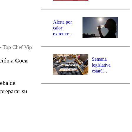
SAE
norte del país:
revisa la
magnitud y el
epicentro
Alerta por
calor
extremo:
Senapred
activa Alerta
 Top Chef Vip
Temprana
Preventiva en
Semana
ción a
Coca
tres comunas
legislativa
estará
marcada por
ueba de
el fin de la
tramitación
preparar su
del proyecto
de
reconstrucción