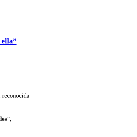
ella”
i reconocida
des
”,