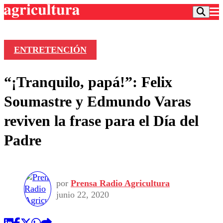
ENTRETENCIÓN
Podcast
“¡Tranquilo, papá!”: Felix
Frecuencias
Agricultura TV
Soumastre y Edmundo Varas
Deportes
reviven la frase para el Día del
Entretención
Colo Colo
Noticias
Padre
Motor
Vida Social
Otros Deportes
Dato Practico
Publicaciones en medios
Seleccion Chilena
Economía
Opinión
Torneo Internacional
Internacional
por
Prensa Radio Agricultura
Programas
Torneo Nacional
Nacional
junio 22, 2020
Comercial
Universidad Católica
Política
Universidad de Chile
Sustentabilidad