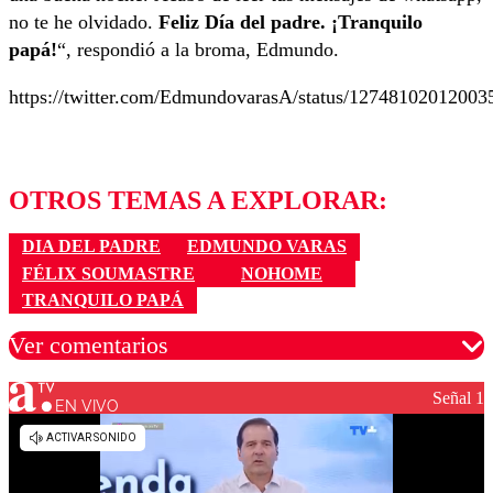
no te he olvidado.
Feliz Día del padre. ¡Tranquilo
papá!
“, respondió a la broma, Edmundo.
https://twitter.com/EdmundovarasA/status/12748102012003
OTROS TEMAS A EXPLORAR:
DIA DEL PADRE
EDMUNDO VARAS
FÉLIX SOUMASTRE
NOHOME
TRANQUILO PAPÁ
Ver comentarios
Señal 1
EN VIVO
Los comentarios son moderados para garantizar un
diálogo respetuoso.
Nombre