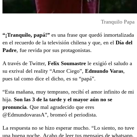
Tranquilo Papa
“¡Tranquilo, papá!”
es una frase que quedó inmortalizada
en el recuerdo de la televisión chilena y que, en el
Día del
Padre
, fue revida por sus protagonistas.
A través de Twitter,
Felix Soumastre
le exigió el saludo a
su exrival del reality “Amor Ciego”,
Edmundo Varas
,
pues tal como dice el dicho, es su “papá”.
“Esta mañana, muy temprano, recibí el amor infinito de mi
hija.
Son las 3 de la tarde y el mayor aún no se
pronuncia
. Que mal agradecido que eres
@EdmundovarasA”, bromeó el periodista.
La respuesta no se hizo esperar mucho. “
Lo siento, no tuve
una buena noche.
Acabo de leer tus mensajes de whatsapp,