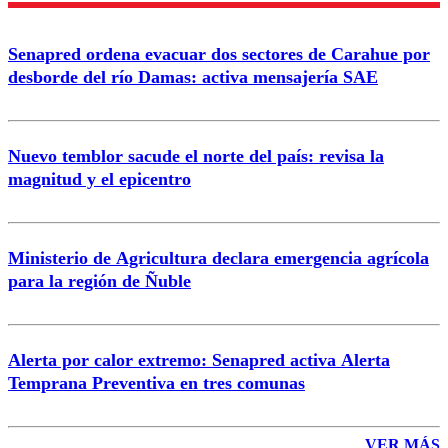
Senapred ordena evacuar dos sectores de Carahue por
Correo
desborde del río Damas: activa mensajería SAE
Nuevo temblor sacude el norte del país: revisa la
magnitud y el epicentro
Enviar comentario
Ministerio de Agricultura declara emergencia agrícola
para la región de Ñuble
Alerta por calor extremo: Senapred activa Alerta
Temprana Preventiva en tres comunas
VER MÁS