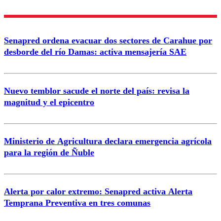
Nombre
Senapred ordena evacuar dos sectores de Carahue por
Correo
desborde del río Damas: activa mensajería SAE
Nuevo temblor sacude el norte del país: revisa la
magnitud y el epicentro
Enviar comentario
Ministerio de Agricultura declara emergencia agrícola
para la región de Ñuble
Alerta por calor extremo: Senapred activa Alerta
Temprana Preventiva en tres comunas