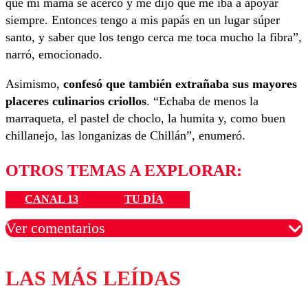
que mi mamá se acercó y me dijo que me iba a apoyar
siempre. Entonces tengo a mis papás en un lugar súper
santo, y saber que los tengo cerca me toca mucho la fibra”,
narró, emocionado.
Asimismo,
confesó que también extrañaba sus mayores
placeres culinarios criollos
. “Echaba de menos la
marraqueta, el pastel de choclo, la humita y, como buen
chillanejo, las longanizas de Chillán”, enumeró.
OTROS TEMAS A EXPLORAR:
CANAL 13
TU DÍA
Ver comentarios
LAS MÁS LEÍDAS
Los comentarios son moderados para garantizar un
diálogo respetuoso.
Nombre