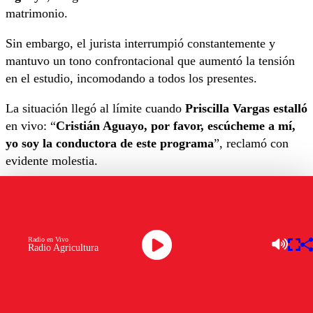
matrimonio.
Sin embargo, el jurista interrumpió constantemente y
mantuvo un tono confrontacional que aumentó la tensión
en el estudio, incomodando a todos los presentes.
La situación llegó al límite cuando
Priscilla Vargas estalló
en vivo: “
Cristián Aguayo, por favor, escúcheme a mí,
yo soy la conductora de este programa
”, reclamó con
evidente molestia.
Priscilla cuestionó directamente la actitud del abogado y
preguntó: “¿Aquí todo vale aunque dejemos a adultos
mayores encerrados? ¿Qué le produce a usted? Le estoy
Radio en Vivo
hablando humanamente”.
Radio Agricultura
La periodista recordó que el matrimonio pasó
Navidad,
Año Nuevo y cumpleaños encerrados
, enfatizando el
sufrimiento que enfrentaron durante siete meses.