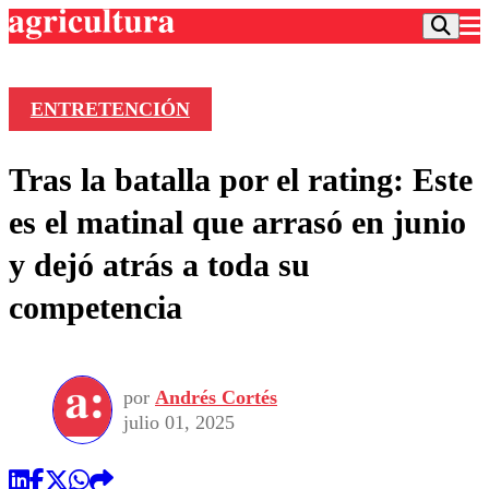
ENTRETENCIÓN
Podcast
Tras la batalla por el rating: Este
Frecuencias
Agricultura TV
es el matinal que arrasó en junio
Deportes
y dejó atrás a toda su
Entretención
Colo Colo
Noticias
competencia
Motor
Vida Social
Otros Deportes
Dato Practico
Publicaciones en medios
Seleccion Chilena
Economía
Opinión
Torneo Internacional
Internacional
por
Andrés Cortés
Programas
Torneo Nacional
Nacional
julio 01, 2025
Comercial
Universidad Católica
Política
Universidad de Chile
Sustentabilidad