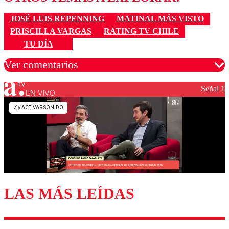
JOSÉ LUIS REPENNING
MATINAL MÁS VISTO
PRISCILLA VARGAS
RATING TV CHILE
TU DÍA
Ver comentarios
Señal 1
EN VIVO
Los comentarios son moderados para garantizar un
diálogo respetuoso.
Nombre
Correo
LAS MÁS LEÍDAS
Enviar comentario