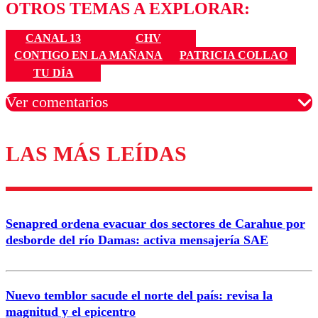
OTROS TEMAS A EXPLORAR:
CANAL 13
CHV
CONTIGO EN LA MAÑANA
PATRICIA COLLAO
TU DÍA
Ver comentarios
LAS MÁS LEÍDAS
Los comentarios son moderados para garantizar un
diálogo respetuoso.
Nombre
Senapred ordena evacuar dos sectores de Carahue por
Correo
desborde del río Damas: activa mensajería SAE
Nuevo temblor sacude el norte del país: revisa la
magnitud y el epicentro
Enviar comentario