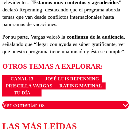
televidentes.
“Estamos muy contentos y agradecidos”
,
declaró Repenning, destacando que el programa aborda
temas que van desde conflictos internacionales hasta
panoramas de vacaciones.
Por su parte, Vargas valoró la
confianza de la audiencia
,
señalando que “llegar con ayuda es súper gratificante, ver
que nuestro programa tiene una misión y ésta se cumple”.
OTROS TEMAS A EXPLORAR:
CANAL 13
JOSÉ LUIS REPENNING
PRISCILLA VARGAS
RATING MATINAL
TU DÍA
Ver comentarios
LAS MÁS LEÍDAS
Los comentarios son moderados para garantizar un
diálogo respetuoso.