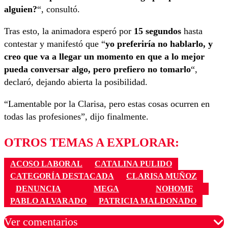
alguien?
“, consultó.
Tras esto, la animadora esperó por
15 segundos
hasta
contestar y manifestó que “
yo preferiría no hablarlo, y
creo que va a llegar un momento en que a lo mejor
pueda conversar algo, pero prefiero no tomarlo
“,
declaró, dejando abierta la posibilidad.
“Lamentable por la Clarisa, pero estas cosas ocurren en
todas las profesiones”, dijo finalmente.
OTROS TEMAS A EXPLORAR:
ACOSO LABORAL
CATALINA PULIDO
CATEGORÍA DESTACADA
CLARISA MUÑOZ
DENUNCIA
MEGA
NOHOME
PABLO ALVARADO
PATRICIA MALDONADO
Ver comentarios