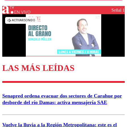
Señal 1
EN VIVO
Los comentarios son moderados para garantizar un
diálogo respetuoso.
Nombre
Correo
LAS MÁS LEÍDAS
Enviar comentario
Senapred ordena evacuar dos sectores de Carahue por
desborde del río Damas: activa mensajería SAE
Vuelve la lluvia a la Región Metropolitana: este es el