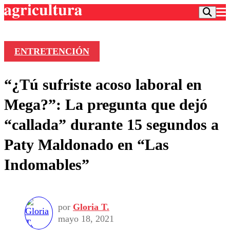
ENTRETENCIÓN
Podcast
“¿Tú sufriste acoso laboral en
Frecuencias
Agricultura TV
Mega?”: La pregunta que dejó
Deportes
“callada” durante 15 segundos a
Entretención
Colo Colo
Noticias
Paty Maldonado en “Las
Motor
Vida Social
Otros Deportes
Dato Practico
Indomables”
Publicaciones en medios
Seleccion Chilena
Economía
Opinión
Torneo Internacional
Internacional
Programas
Torneo Nacional
Nacional
Comercial
por
Gloria T.
Universidad Católica
Política
mayo 18, 2021
Universidad de Chile
Sustentabilidad