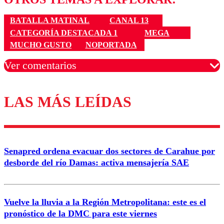
BATALLA MATINAL
CANAL 13
CATEGORÍA DESTACADA 1
MEGA
MUCHO GUSTO
NOPORTADA
Ver comentarios
LAS MÁS LEÍDAS
Los comentarios son moderados para garantizar un
diálogo respetuoso.
Nombre
Senapred ordena evacuar dos sectores de Carahue por
Correo
desborde del río Damas: activa mensajería SAE
Vuelve la lluvia a la Región Metropolitana: este es el
pronóstico de la DMC para este viernes
Enviar comentario