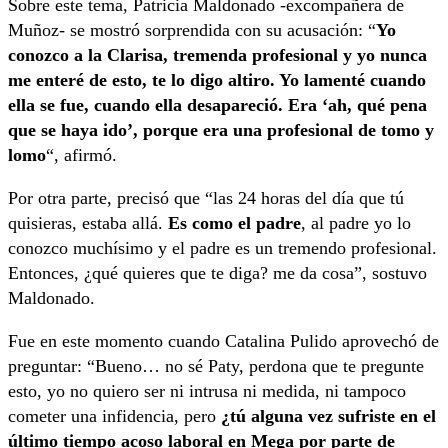
Sobre este tema, Patricia Maldonado -excompañera de
Muñoz- se mostró sorprendida con su acusación: “
Yo
conozco a la Clarisa, tremenda profesional y yo nunca
me enteré de esto, te lo digo altiro. Yo lamenté cuando
ella se fue, cuando ella desapareció. Era ‘ah, qué pena
que se haya ido’, porque era una profesional de tomo y
lomo
“, afirmó.
Por otra parte, precisó que “las 24 horas del día que tú
quisieras, estaba allá.
Es como el padre
, al padre yo lo
conozco muchísimo y el padre es un tremendo profesional.
Entonces, ¿qué quieres que te diga? me da cosa”, sostuvo
Maldonado.
Fue en este momento cuando Catalina Pulido aprovechó de
preguntar: “Bueno… no sé Paty, perdona que te pregunte
esto, yo no quiero ser ni intrusa ni medida, ni tampoco
cometer una infidencia, pero
¿tú alguna vez sufriste en el
último tiempo acoso laboral en Mega por parte de