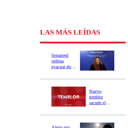
LAS MÁS LEÍDAS
Senapred
ordena
evacuar dos
sectores de
Carahue por
desborde del
río Damas:
Nuevo
activa
temblor
mensajería
sacude el
SAE
norte del país:
revisa la
magnitud y el
epicentro
Alerta por