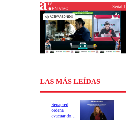
Universidad Católica
Política
Señal 1
Universidad de Chile
Sustentabilidad
EN VIVO
LAS MÁS LEÍDAS
Senapred
ordena
evacuar dos
sectores de
Carahue por