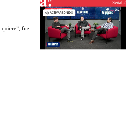
reconstrucción
Señal 2
 quiere”, fue