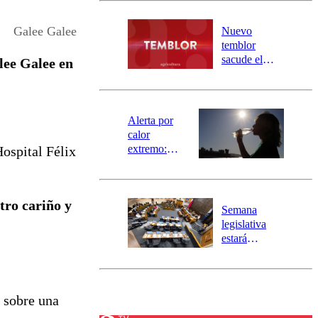
desborde del
río Damas:
Galee Galee
Nuevo
activa
temblor
mensajería
sacude el
lee Galee en
SAE
norte del país:
revisa la
magnitud y el
epicentro
Alerta por
calor
extremo:
ospital Félix
Senapred
activa Alerta
Temprana
tro cariño y
Preventiva en
Semana
tres comunas
legislativa
estará
marcada por
el fin de la
tramitación
del proyecto
sobre una
de