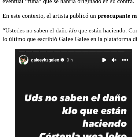
eventual “funa” que se habría originado en su contra.
En este contexto, el artista publicó un
preocupante m
“Ustedes no saben el daño
klo
que están haciendo. Co
lo último que escribió Galee Galee en la plataforma di