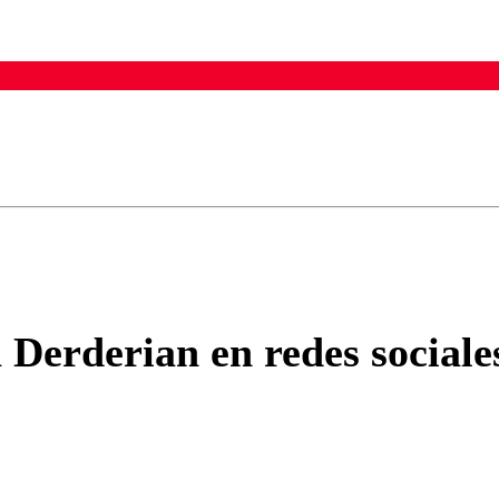
ados para garantizar un diálogo respetuoso.
Correo
Enviar c
Derderian en redes sociales