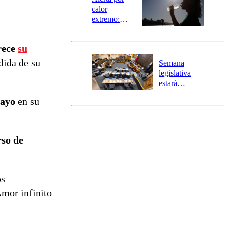
calor
extremo:
Senapred
activa Alerta
rece
su
Temprana
Preventiva en
dida de su
Semana
tres comunas
legislativa
estará
marcada por
mayo
en su
el fin de la
tramitación
del proyecto
de
so de
reconstrucción
os
Amor infinito