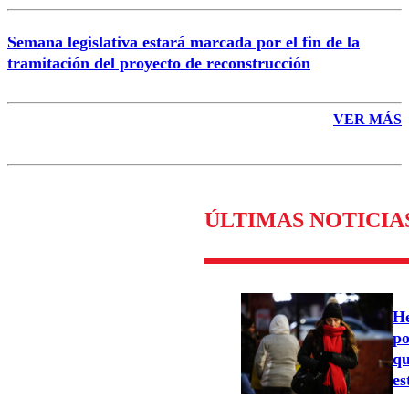
Semana legislativa estará marcada por el fin de la
tramitación del proyecto de reconstrucción
VER MÁS
ÚLTIMAS NOTICIA
He
po
qu
es