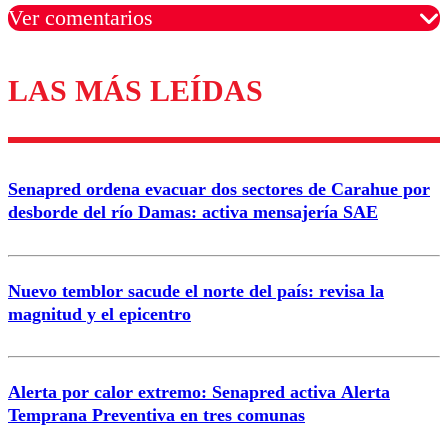
Ver comentarios
LAS MÁS LEÍDAS
Los comentarios son moderados para garantizar un
diálogo respetuoso.
Nombre
Senapred ordena evacuar dos sectores de Carahue por
Correo
desborde del río Damas: activa mensajería SAE
Nuevo temblor sacude el norte del país: revisa la
magnitud y el epicentro
Enviar comentario
Alerta por calor extremo: Senapred activa Alerta
Temprana Preventiva en tres comunas