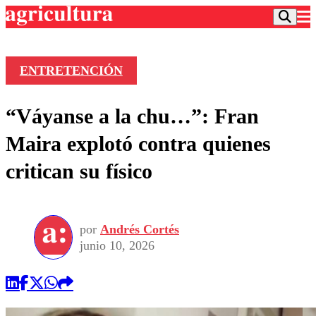
ENTRETENCIÓN
Podcast
“Váyanse a la chu…”: Fran
Frecuencias
Agricultura TV
Maira explotó contra quienes
Deportes
critican su físico
Entretención
Colo Colo
Noticias
Motor
Vida Social
Otros Deportes
Dato Practico
Publicaciones en medios
por
Andrés Cortés
Seleccion Chilena
Economía
Opinión
junio 10, 2026
Torneo Internacional
Internacional
Programas
Torneo Nacional
Nacional
Comercial
Universidad Católica
Política
Universidad de Chile
Sustentabilidad