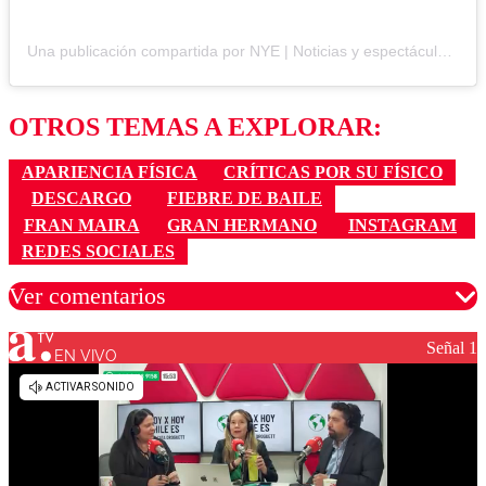
Una publicación compartida por NYE | Noticias y espectáculos (@noticiasespectaculo)
OTROS TEMAS A EXPLORAR:
APARIENCIA FÍSICA
CRÍTICAS POR SU FÍSICO
DESCARGO
FIEBRE DE BAILE
FRAN MAIRA
GRAN HERMANO
INSTAGRAM
REDES SOCIALES
Ver comentarios
Señal 1
EN VIVO
Los comentarios son moderados para garantizar un
diálogo respetuoso.
Nombre