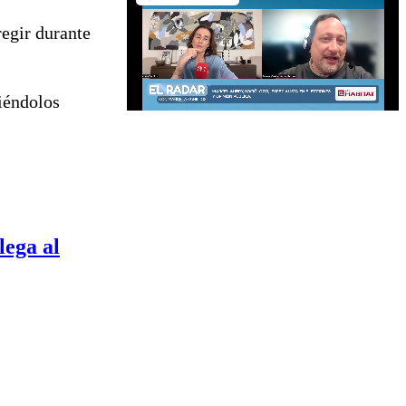
regir durante
giéndolos
lega al