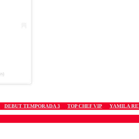
on)
DEBUT TEMPORADA 3
TOP CHEF VIP
YAMILA R