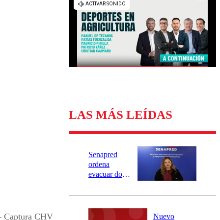
Universidad Católica
Política
Universidad de Chile
Sustentabilidad
LAS MÁS LEÍDAS
Senapred
ordena
evacuar dos
sectores de
Carahue por
desborde del
río Damas:
– Captura CHV
Nuevo