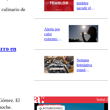
activa
temblor
mensajería
sacude el
 culinario de
SAE
norte del país:
revisa la
magnitud y el
epicentro
Alerta por
calor
extremo:
Senapred
arro en
activa Alerta
Temprana
Preventiva en
Semana
tres comunas
legislativa
estará
marcada por
el fin de la
tramitación
del proyecto
de
reconstrucción
 Gómez. El
Señal 2
noche.