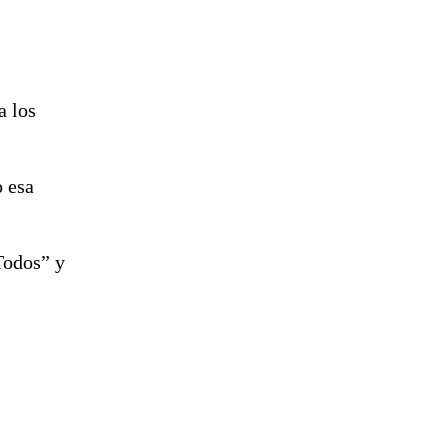
a los
o esa
Todos” y