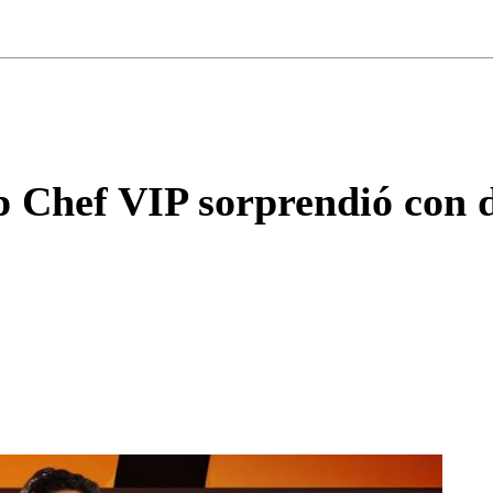
ados para garantizar un diálogo respetuoso.
Correo
Enviar c
p Chef VIP sorprendió con d